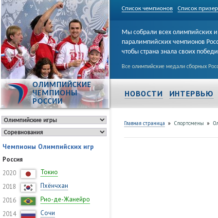
Список чемпионов
Список призе
Мы собрали всех олимпийских и
паралимпийских чемпионов Рос
чтобы страна знала своих побед
Все олимпийские медали сборных Росс
ОЛИМПИЙСКИЕ
НОВОСТИ
ИНТЕРВЬЮ
ЧЕМПИОНЫ
РОССИИ
»
»
Главная страница
Спортсмены
О
Чемпионы Олимпийских игр
Россия
Токио
2020
Пхёнчхан
2018
Рио-де-Жанейро
2016
Сочи
2014