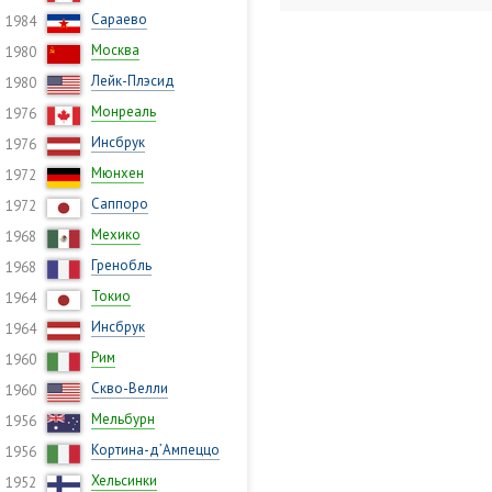
Сараево
1984
Москва
1980
Лейк-Плэсид
1980
Монреаль
1976
Инсбрук
1976
Мюнхен
1972
Саппоро
1972
Мехико
1968
Гренобль
1968
Токио
1964
Инсбрук
1964
Рим
1960
Скво-Велли
1960
Мельбурн
1956
Кортина-д’Ампеццо
1956
Хельсинки
1952