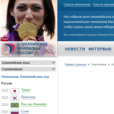
Список чемпионов
Список призе
Мы собрали всех олимпийских и
паралимпийских чемпионов Рос
чтобы страна знала своих побед
Все олимпийские медали сборных Росс
ОЛИМПИЙСКИЕ
НОВОСТИ
ИНТЕРВЬЮ
ЧЕМПИОНЫ
РОССИИ
»
»
Главная страница
Спортсмены
Ол
Чемпионы Олимпийских игр
Россия
Токио
2020
Пхёнчхан
2018
Рио-де-Жанейро
2016
Сочи
2014