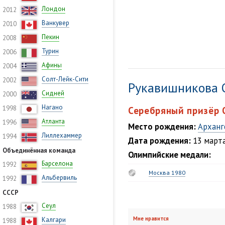
Лондон
2012
Ванкувер
2010
Пекин
2008
Турин
2006
Афины
2004
Солт-Лейк-Сити
2002
Рукавишникова 
Сидней
2000
Нагано
1998
Серебряный призёр 
Атланта
1996
Место рождения:
Арханг
Лиллехаммер
1994
Дата рождения:
13 марта
Объединённая команда
Олимпийские медали:
Барселона
1992
Москва 1980
Альбервиль
1992
СССР
Сеул
1988
Мне нравится
Калгари
1988