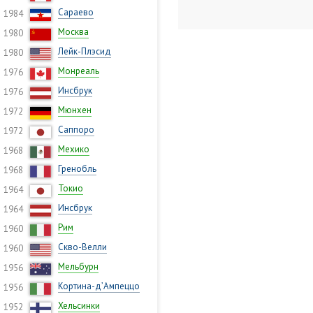
Сараево
1984
Москва
1980
Лейк-Плэсид
1980
Монреаль
1976
Инсбрук
1976
Мюнхен
1972
Саппоро
1972
Мехико
1968
Гренобль
1968
Токио
1964
Инсбрук
1964
Рим
1960
Скво-Велли
1960
Мельбурн
1956
Кортина-д’Ампеццо
1956
Хельсинки
1952