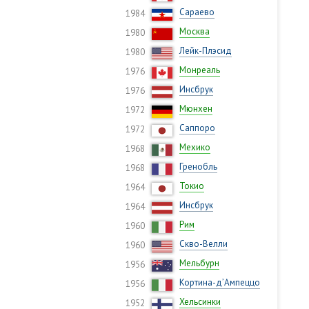
Сараево
1984
Москва
1980
Лейк-Плэсид
1980
Монреаль
1976
Инсбрук
1976
Мюнхен
1972
Саппоро
1972
Мехико
1968
Гренобль
1968
Токио
1964
Инсбрук
1964
Рим
1960
Скво-Велли
1960
Мельбурн
1956
Кортина-д’Ампеццо
1956
Хельсинки
1952