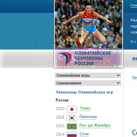
Спи
Мы 
пар
что
Все
ОЛИМПИЙСКИЕ
Н
ЧЕМПИОНЫ
РОССИИ
Гла
Чемпионы Олимпийских игр
Россия
Токио
2020
Пхёнчхан
2018
Рио-де-Жанейро
2016
С
Сочи
2014