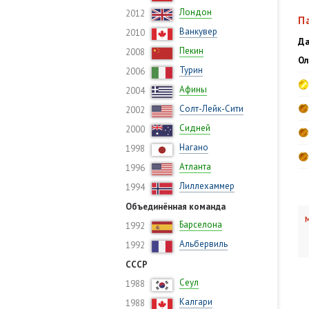
Лондон
2012
П
Ванкувер
2010
Да
Пекин
2008
Ол
Турин
2006
Афины
2004
Солт-Лейк-Сити
2002
Сидней
2000
Нагано
1998
Атланта
1996
Лиллехаммер
1994
Объединённая команда
М
Барселона
1992
Альбервиль
1992
СССР
Сеул
1988
Калгари
1988