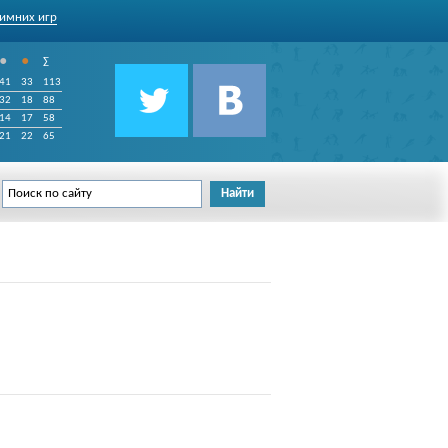
имних игр
•
•
∑
41
33
113
32
18
88
14
17
58
21
22
65