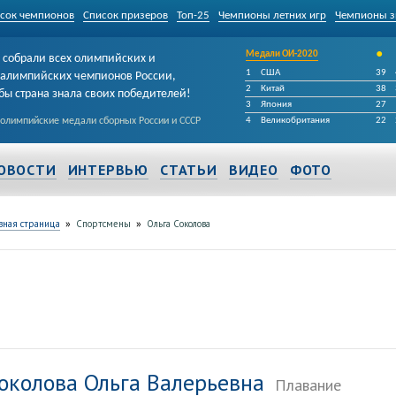
сок чемпионов
Список призеров
Топ-25
Чемпионы летних игр
Чемпионы з
•
Медали ОИ-2020
собрали всех олимпийских и
1
США
39
алимпийских чемпионов России,
2
Китай
38
бы страна знала своих победителей!
3
Япония
27
 олимпийские медали сборных России и СССР
4
Великобритания
22
ОВОСТИ
ИНТЕРВЬЮ
СТАТЬИ
ВИДЕО
ФОТО
»
»
вная страница
Спортсмены
Ольга Соколова
околова Ольга Валерьевна
Плавание