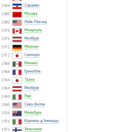
Сараево
1984
Москва
1980
Лейк-Плэсид
1980
Монреаль
1976
Инсбрук
1976
Мюнхен
1972
Саппоро
1972
Мехико
1968
Гренобль
1968
Токио
1964
Инсбрук
1964
Рим
1960
Скво-Велли
1960
Мельбурн
1956
Кортина-д’Ампеццо
1956
Хельсинки
1952