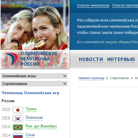
Список чемпионов
Список призе
Мы собрали всех олимпийских и
паралимпийских чемпионов Рос
чтобы страна знала своих побед
Все олимпийские медали сборных Росс
ОЛИМПИЙСКИЕ
НОВОСТИ
ИНТЕРВЬЮ
ЧЕМПИОНЫ
РОССИИ
»
»
Главная страница
Спортсмены
О
Чемпионы Олимпийских игр
Россия
Токио
2020
Пхёнчхан
2018
Рио-де-Жанейро
2016
Сочи
2014