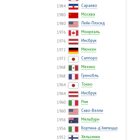
Сараево
1984
Москва
1980
Лейк-Плэсид
1980
Монреаль
1976
Инсбрук
1976
Мюнхен
1972
Саппоро
1972
Мехико
1968
Гренобль
1968
Токио
1964
Инсбрук
1964
Рим
1960
Скво-Велли
1960
Мельбурн
1956
Кортина-д’Ампеццо
1956
Хельсинки
1952