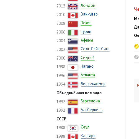
Лондон
2012
Ч
Ванкувер
2010
Ме
Пекин
2008
Да
Турин
2006
Ол
Афины
2004
Солт-Лейк-Сити
2002
Сидней
2000
Нагано
1998
Атланта
1996
Лиллехаммер
1994
М
Объединённая команда
Барселона
1992
Альбервиль
1992
СССР
Сеул
1988
Калгари
1988