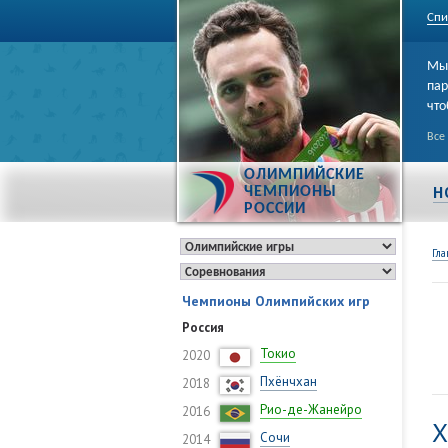
Спи
Мы 
пар
что
Все
ОЛИМПИЙСКИЕ
Н
ЧЕМПИОНЫ
РОССИИ
Гла
Чемпионы Олимпийских игр
Россия
Токио
2020
Пхёнчхан
2018
Рио-де-Жанейро
2016
Х
Сочи
2014