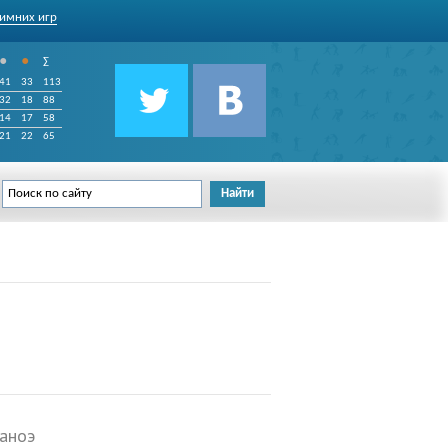
имних игр
•
•
∑
41
33
113
32
18
88
14
17
58
21
22
65
каноэ