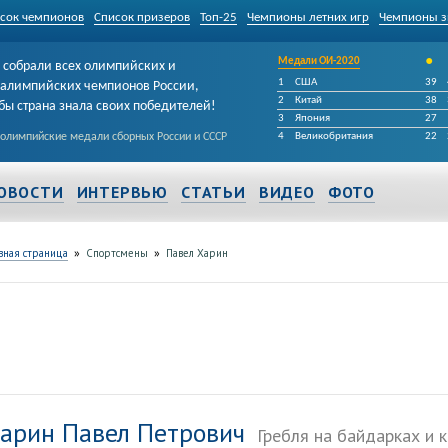
сок чемпионов
Список призеров
Топ-25
Чемпионы летних игр
Чемпионы з
•
Медали ОИ-2020
собрали всех олимпийских и
1
США
39
алимпийских чемпионов России,
2
Китай
38
бы страна знала своих победителей!
3
Япония
27
 олимпийские медали сборных России и СССР
4
Великобритания
22
ОВОСТИ
ИНТЕРВЬЮ
СТАТЬИ
ВИДЕО
ФОТО
»
»
вная страница
Спортсмены
Павел Харин
арин Павел Петрович
Гребля на байдарках и 