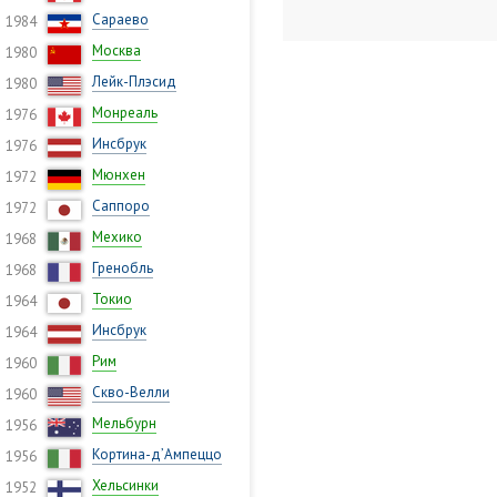
Сараево
1984
Москва
1980
Лейк-Плэсид
1980
Монреаль
1976
Инсбрук
1976
Мюнхен
1972
Саппоро
1972
Мехико
1968
Гренобль
1968
Токио
1964
Инсбрук
1964
Рим
1960
Скво-Велли
1960
Мельбурн
1956
Кортина-д’Ампеццо
1956
Хельсинки
1952