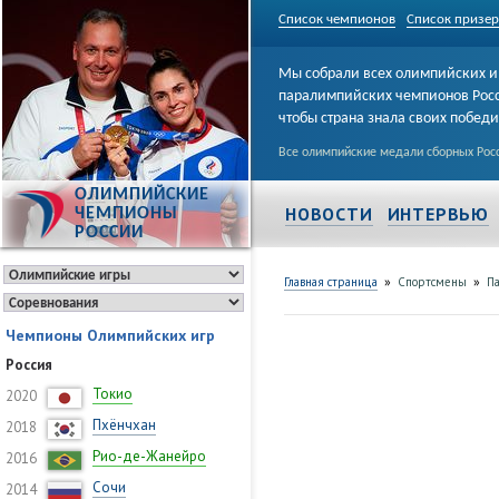
Список чемпионов
Список призе
Мы собрали всех олимпийских и
паралимпийских чемпионов Рос
чтобы страна знала своих побед
Все олимпийские медали сборных Росс
ОЛИМПИЙСКИЕ
НОВОСТИ
ИНТЕРВЬЮ
ЧЕМПИОНЫ
РОССИИ
»
»
Главная страница
Спортсмены
Па
Чемпионы Олимпийских игр
Россия
Токио
2020
Пхёнчхан
2018
Рио-де-Жанейро
2016
Сочи
2014