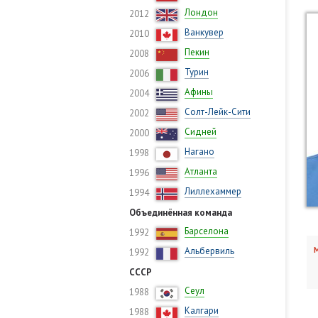
Лондон
2012
Ванкувер
2010
Пекин
2008
Турин
2006
Афины
2004
Солт-Лейк-Сити
2002
Сидней
2000
Нагано
1998
Атланта
1996
Лиллехаммер
1994
Объединённая команда
Барселона
1992
Альбервиль
М
1992
СССР
Сеул
1988
Калгари
1988