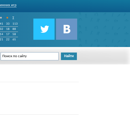
имних игр
•
•
∑
41
33
113
32
18
88
14
17
58
21
22
65