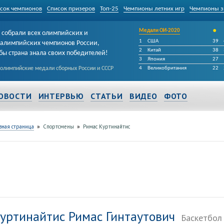
сок чемпионов
Список призеров
Топ-25
Чемпионы летних игр
Чемпионы з
•
Медали ОИ-2020
собрали всех олимпийских и
1
США
39
алимпийских чемпионов России,
2
Китай
38
бы страна знала своих победителей!
3
Япония
27
 олимпийские медали сборных России и СССР
4
Великобритания
22
ОВОСТИ
ИНТЕРВЬЮ
СТАТЬИ
ВИДЕО
ФОТО
»
»
вная страница
Спортсмены
Римас Куртинайтис
уртинайтис Римас Гинтаутович
Баскетбол