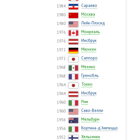
Сараево
1984
Москва
1980
Лейк-Плэсид
1980
Монреаль
1976
Инсбрук
1976
Мюнхен
1972
Саппоро
1972
Мехико
1968
Гренобль
1968
Токио
1964
Инсбрук
1964
Рим
1960
Скво-Велли
1960
Мельбурн
1956
Кортина-д’Ампеццо
1956
Хельсинки
1952