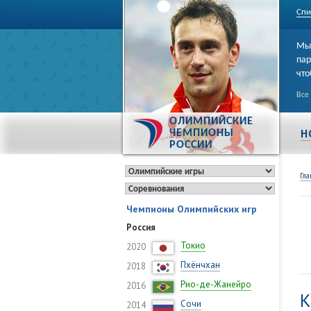
Спи
Мы 
пар
что
Все
ОЛИМПИЙСКИЕ
Н
ЧЕМПИОНЫ
РОССИИ
Гла
Чемпионы Олимпийских игр
Россия
Токио
2020
Пхёнчхан
2018
Рио-де-Жанейро
2016
К
Сочи
2014