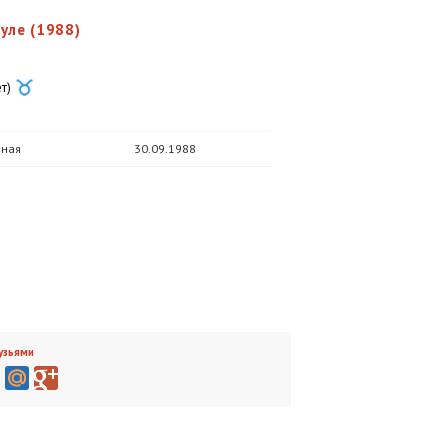
уле (1988)
т)
рная
30.09.1988
узьями