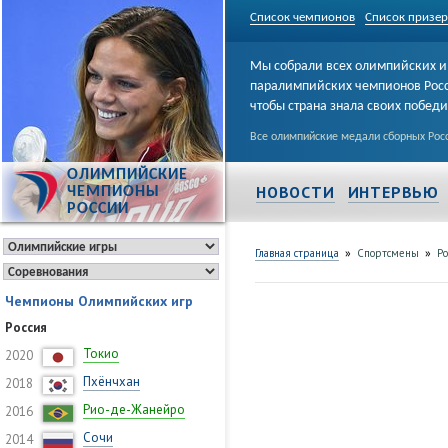
Список чемпионов
Список призе
Мы собрали всех олимпийских и
паралимпийских чемпионов Рос
чтобы страна знала своих побед
Все олимпийские медали сборных Росс
ОЛИМПИЙСКИЕ
НОВОСТИ
ИНТЕРВЬЮ
ЧЕМПИОНЫ
РОССИИ
»
»
Главная страница
Спортсмены
Р
Чемпионы Олимпийских игр
Россия
Токио
2020
Пхёнчхан
2018
Рио-де-Жанейро
2016
Сочи
2014