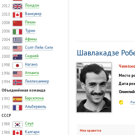
Лондон
2012
Ванкувер
2010
Пекин
2008
Турин
2006
Афины
2004
Солт-Лейк-Сити
2002
Шавлакадзе Роб
Сидней
2000
Нагано
1998
Чемпио
Атланта
1996
Место р
Лиллехаммер
1994
Дата ро
Объединённая команда
Олимпий
Барселона
1992
Ри
Альбервиль
1992
СССР
Сеул
1988
Мне нравится
Калгари
1988