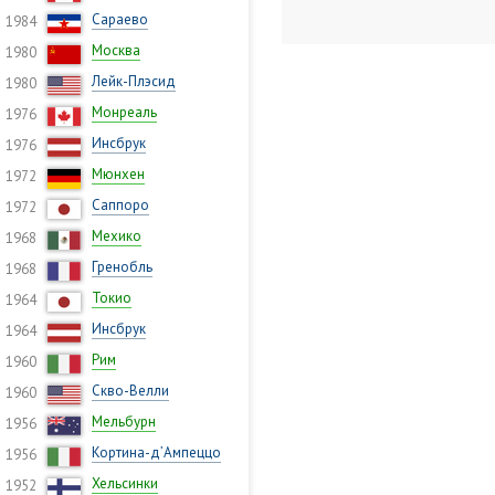
Сараево
1984
Москва
1980
Лейк-Плэсид
1980
Монреаль
1976
Инсбрук
1976
Мюнхен
1972
Саппоро
1972
Мехико
1968
Гренобль
1968
Токио
1964
Инсбрук
1964
Рим
1960
Скво-Велли
1960
Мельбурн
1956
Кортина-д’Ампеццо
1956
Хельсинки
1952