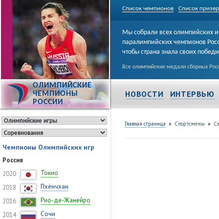
Список чемпионов
Список призе
Мы собрали всех олимпийских и
паралимпийских чемпионов Рос
чтобы страна знала своих побед
Все олимпийские медали сборных Росс
ОЛИМПИЙСКИЕ
НОВОСТИ
ИНТЕРВЬЮ
ЧЕМПИОНЫ
РОССИИ
»
»
Главная страница
Спортсмены
С
Чемпионы Олимпийских игр
Россия
Токио
2020
Пхёнчхан
2018
Рио-де-Жанейро
2016
Сочи
2014