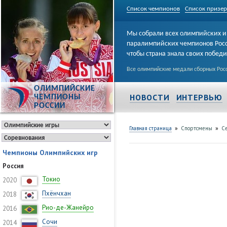
Список чемпионов
Список призе
Мы собрали всех олимпийских и
паралимпийских чемпионов Рос
чтобы страна знала своих побед
Все олимпийские медали сборных Росс
ОЛИМПИЙСКИЕ
НОВОСТИ
ИНТЕРВЬЮ
ЧЕМПИОНЫ
РОССИИ
»
»
Главная страница
Спортсмены
С
Чемпионы Олимпийских игр
Россия
Токио
2020
Пхёнчхан
2018
Рио-де-Жанейро
2016
Сочи
2014