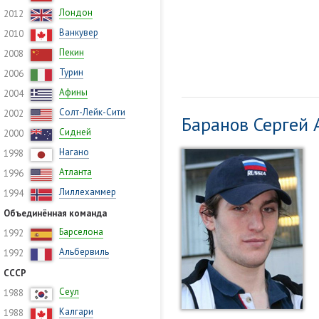
Лондон
2012
Ванкувер
2010
Пекин
2008
Турин
2006
Афины
2004
Солт-Лейк-Сити
2002
Баранов Сергей
Сидней
2000
Нагано
1998
Атланта
1996
Лиллехаммер
1994
Объединённая команда
Барселона
1992
Альбервиль
1992
СССР
Сеул
1988
Калгари
1988