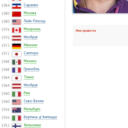
Сараево
1984
Москва
1980
Лейк-Плэсид
1980
Монреаль
1976
Мне нравится
Инсбрук
1976
Мюнхен
1972
Саппоро
1972
Мехико
1968
Гренобль
1968
Токио
1964
Инсбрук
1964
Рим
1960
Скво-Велли
1960
Мельбурн
1956
Кортина-д’Ампеццо
1956
Хельсинки
1952