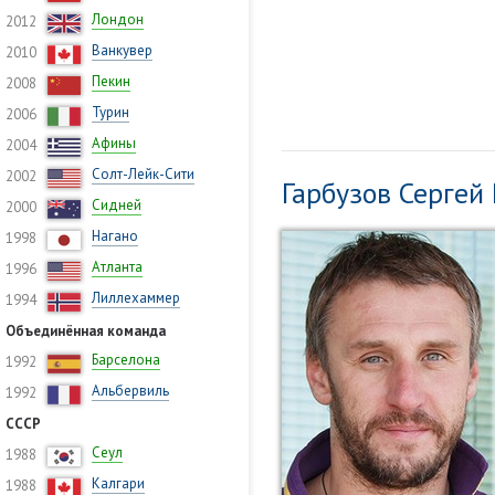
Лондон
2012
Ванкувер
2010
Пекин
2008
Турин
2006
Афины
2004
Солт-Лейк-Сити
2002
Гарбузов Сергей
Сидней
2000
Нагано
1998
Атланта
1996
Лиллехаммер
1994
Объединённая команда
Барселона
1992
Альбервиль
1992
СССР
Сеул
1988
Калгари
1988