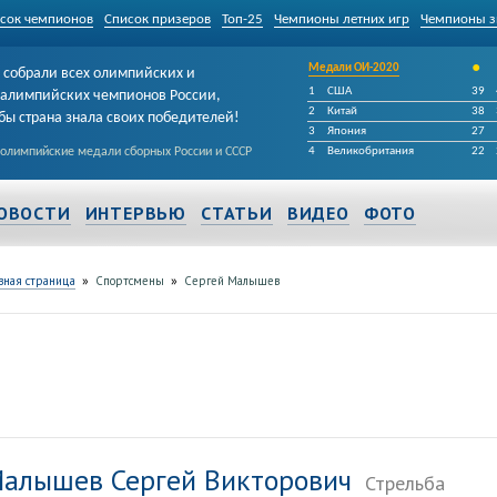
сок чемпионов
Список призеров
Топ-25
Чемпионы летних игр
Чемпионы з
•
Медали ОИ-2020
собрали всех олимпийских и
1
США
39
алимпийских чемпионов России,
2
Китай
38
бы страна знала своих победителей!
3
Япония
27
 олимпийские медали сборных России и СССР
4
Великобритания
22
ОВОСТИ
ИНТЕРВЬЮ
СТАТЬИ
ВИДЕО
ФОТО
»
»
вная страница
Спортсмены
Сергей Малышев
алышев Сергей Викторович
Стрельба