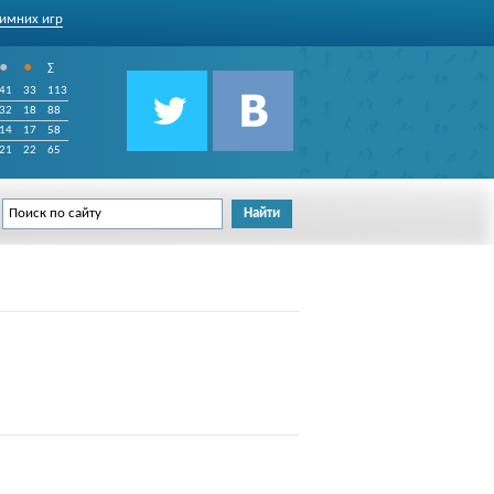
имних игр
•
•
∑
41
33
113
32
18
88
14
17
58
21
22
65