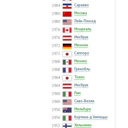
Сараево
1984
Москва
1980
Лейк-Плэсид
1980
Монреаль
1976
Инсбрук
1976
Мюнхен
1972
Саппоро
1972
Мехико
1968
Гренобль
1968
Токио
1964
Инсбрук
1964
Рим
1960
Скво-Велли
1960
Мельбурн
1956
Кортина-д’Ампеццо
1956
Хельсинки
1952