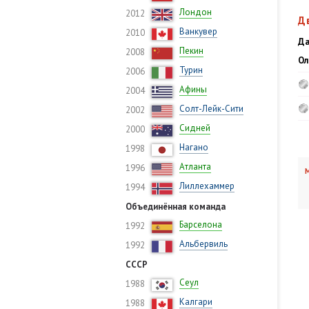
Лондон
2012
Д
Ванкувер
2010
Да
Пекин
2008
Ол
Турин
2006
Афины
2004
Солт-Лейк-Сити
2002
Сидней
2000
Нагано
1998
Атланта
1996
М
Лиллехаммер
1994
Объединённая команда
Барселона
1992
Альбервиль
1992
СССР
Сеул
1988
Калгари
1988