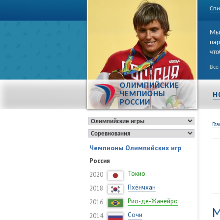
Спи
Мы 
пар
что
Все
ОЛИМПИЙСКИЕ
Н
ЧЕМПИОНЫ
РОССИИ
Гла
Чемпионы Олимпийских игр
Россия
Токио
2020
Пхёнчхан
2018
Рио-де-Жанейро
2016
М
Сочи
2014