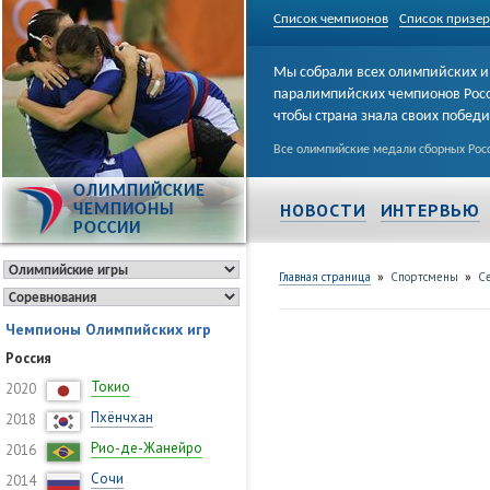
Список чемпионов
Список призе
Мы собрали всех олимпийских и
паралимпийских чемпионов Рос
чтобы страна знала своих побед
Все олимпийские медали сборных Росс
ОЛИМПИЙСКИЕ
НОВОСТИ
ИНТЕРВЬЮ
ЧЕМПИОНЫ
РОССИИ
»
»
Главная страница
Спортсмены
Се
Чемпионы Олимпийских игр
Россия
Токио
2020
Пхёнчхан
2018
Рио-де-Жанейро
2016
Сочи
2014