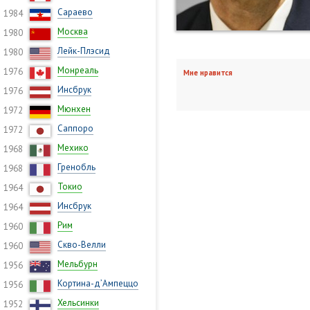
Сараево
1984
Москва
1980
Лейк-Плэсид
1980
Монреаль
1976
Мне нравится
Инсбрук
1976
Мюнхен
1972
Саппоро
1972
Мехико
1968
Гренобль
1968
Токио
1964
Инсбрук
1964
Рим
1960
Скво-Велли
1960
Мельбурн
1956
Кортина-д’Ампеццо
1956
Хельсинки
1952