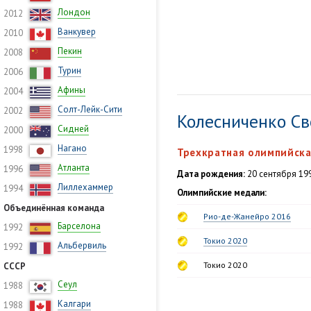
Лондон
2012
Ванкувер
2010
Пекин
2008
Турин
2006
Афины
2004
Солт-Лейк-Сити
2002
Колесниченко С
Сидней
2000
Нагано
1998
Трехкратная олимпийска
Атланта
1996
Дата рождения:
20 сентября 199
Лиллехаммер
1994
Олимпийские медали:
Объединённая команда
Рио-де-Жанейро 2016
Барселона
1992
Токио 2020
Альбервиль
1992
Токио 2020
СССР
Сеул
1988
Калгари
1988