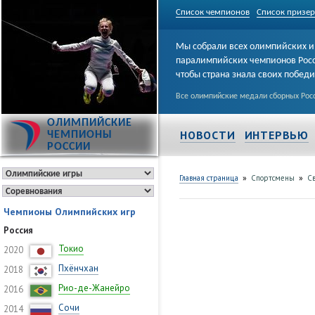
Список чемпионов
Список призе
Мы собрали всех олимпийских и
паралимпийских чемпионов Рос
чтобы страна знала своих побед
Все олимпийские медали сборных Росс
ОЛИМПИЙСКИЕ
НОВОСТИ
ИНТЕРВЬЮ
ЧЕМПИОНЫ
РОССИИ
»
»
Главная страница
Спортсмены
Св
Чемпионы Олимпийских игр
Россия
Токио
2020
Пхёнчхан
2018
Рио-де-Жанейро
2016
Сочи
2014