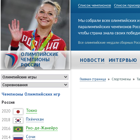
Список чемпионов
Список призе
Мы собрали всех олимпийских и
паралимпийских чемпионов Рос
чтобы страна знала своих побед
Все олимпийские медали сборных Росс
ОЛИМПИЙСКИЕ
НОВОСТИ
ИНТЕРВЬЮ
ЧЕМПИОНЫ
РОССИИ
»
»
Главная страница
Спортсмены
Та
Чемпионы Олимпийских игр
Россия
Токио
2020
Пхёнчхан
2018
Рио-де-Жанейро
2016
Сочи
2014