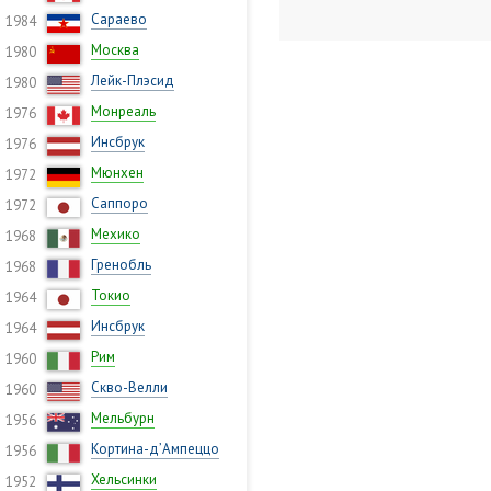
Сараево
1984
Москва
1980
Лейк-Плэсид
1980
Монреаль
1976
Инсбрук
1976
Мюнхен
1972
Саппоро
1972
Мехико
1968
Гренобль
1968
Токио
1964
Инсбрук
1964
Рим
1960
Скво-Велли
1960
Мельбурн
1956
Кортина-д’Ампеццо
1956
Хельсинки
1952