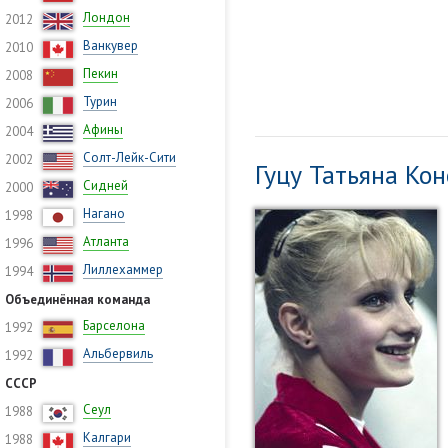
Лондон
2012
Ванкувер
2010
Пекин
2008
Турин
2006
Афины
2004
Солт-Лейк-Сити
2002
Гуцу Татьяна Ко
Сидней
2000
Нагано
1998
Атланта
1996
Лиллехаммер
1994
Объединённая команда
Барселона
1992
Альбервиль
1992
СССР
Сеул
1988
Калгари
1988