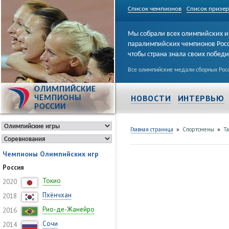
Список чемпионов
Список призе
Мы собрали всех олимпийских и
паралимпийских чемпионов Рос
чтобы страна знала своих побед
Все олимпийские медали сборных Росс
ОЛИМПИЙСКИЕ
НОВОСТИ
ИНТЕРВЬЮ
ЧЕМПИОНЫ
РОССИИ
»
»
Главная страница
Спортсмены
Та
Чемпионы Олимпийских игр
Россия
Токио
2020
Пхёнчхан
2018
Рио-де-Жанейро
2016
Сочи
2014