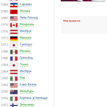
Сараево
1984
Москва
1980
Лейк-Плэсид
1980
Мне нравится
Монреаль
1976
Инсбрук
1976
Мюнхен
1972
Саппоро
1972
Мехико
1968
Гренобль
1968
Токио
1964
Инсбрук
1964
Рим
1960
Скво-Велли
1960
Мельбурн
1956
Кортина-д’Ампеццо
1956
Хельсинки
1952