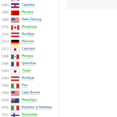
Сараево
1984
Москва
1980
Лейк-Плэсид
1980
Монреаль
1976
Инсбрук
1976
Мюнхен
1972
Саппоро
1972
Мехико
1968
Гренобль
1968
Токио
1964
Инсбрук
1964
Рим
1960
Скво-Велли
1960
Мельбурн
1956
Кортина-д’Ампеццо
1956
Хельсинки
1952