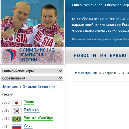
Список чемпионов
Список призе
Мы собрали всех олимпийских и
паралимпийских чемпионов Рос
чтобы страна знала своих побед
Все олимпийские медали сборных Росс
ОЛИМПИЙСКИЕ
НОВОСТИ
ИНТЕРВЬЮ
ЧЕМПИОНЫ
РОССИИ
»
»
Главная страница
Спортсмены
Та
Чемпионы Олимпийских игр
Россия
Токио
2020
Пхёнчхан
2018
Рио-де-Жанейро
2016
Сочи
2014