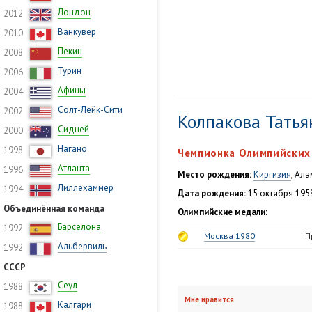
Лондон
2012
Ванкувер
2010
Пекин
2008
Турин
2006
Афины
2004
Солт-Лейк-Сити
2002
Колпакова Татья
Сидней
2000
Нагано
1998
Чемпионка Олимпийских 
Атланта
1996
Место рождения:
Киргизия
, Ал
Лиллехаммер
1994
Дата рождения:
15 октября 1959
Объединённая команда
Олимпийские медали:
Барселона
1992
Москва 1980
П
Альбервиль
1992
СССР
Сеул
1988
Мне нравится
Калгари
1988