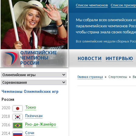
Список чемпионов
Список призе
Мы собрали всех олимпийских и
паралимпийских чемпионов Рос
чтобы страна знала своих побед
Все олимпийские медали сборных Росс
ОЛИМПИЙСКИЕ
НОВОСТИ
ИНТЕРВЬЮ
ЧЕМПИОНЫ
РОССИИ
»
»
Главная страница
Спортсмены
В
Чемпионы Олимпийских игр
Россия
Токио
2020
Пхёнчхан
2018
Рио-де-Жанейро
2016
Сочи
2014