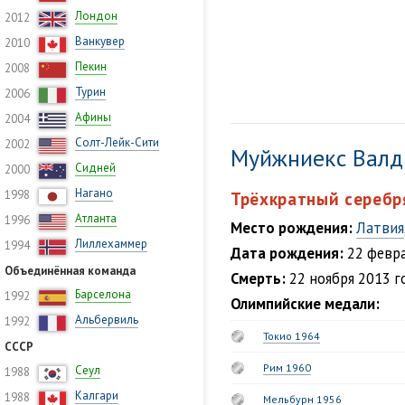
Лондон
2012
Ванкувер
2010
Пекин
2008
Турин
2006
Афины
2004
Солт-Лейк-Сити
2002
Муйжниекс Валд
Сидней
2000
Нагано
1998
Трёхкратный серебр
Атланта
1996
Место рождения:
Латвия
Лиллехаммер
1994
Дата рождения:
22 февра
Объединённая команда
Смерть:
22 ноября 2013 го
Барселона
1992
Олимпийские медали:
Альбервиль
1992
Токио 1964
СССР
Рим 1960
Сеул
1988
Калгари
1988
Мельбурн 1956