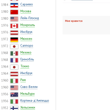
Сараево
1984
Москва
1980
Лейк-Плэсид
1980
Мне нравится
Монреаль
1976
Инсбрук
1976
Мюнхен
1972
Саппоро
1972
Мехико
1968
Гренобль
1968
Токио
1964
Инсбрук
1964
Рим
1960
Скво-Велли
1960
Мельбурн
1956
Кортина-д’Ампеццо
1956
Хельсинки
1952