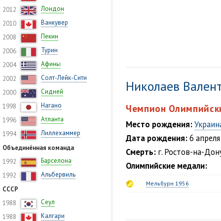
Лондон
2012
Ванкувер
2010
Пекин
2008
Турин
2006
Афины
2004
Солт-Лейк-Сити
2002
Николаев Вален
Сидней
2000
Нагано
1998
Чемпион Олимпийски
Атланта
1996
Место рождения:
Украин
Лиллехаммер
1994
Дата рождения:
6 апреля
Объединённая команда
Смерть:
г. Ростов-на-Дону
Барселона
1992
Олимпийские медали:
Альбервиль
1992
Мельбурн 1956
СССР
Сеул
1988
Калгари
1988