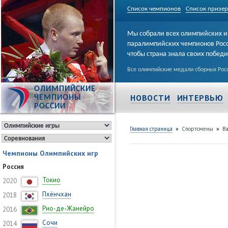
Список чемпионов
Список призе
Мы собрали всех олимпийских и
паралимпийских чемпионов Рос
чтобы страна знала своих побед
Все олимпийские медали сборных Росс
ОЛИМПИЙСКИЕ
НОВОСТИ
ИНТЕРВЬЮ
ЧЕМПИОНЫ
РОССИИ
»
»
Главная страница
Спортсмены
В
Чемпионы Олимпийских игр
Россия
Токио
2020
Пхёнчхан
2018
Рио-де-Жанейро
2016
Сочи
2014