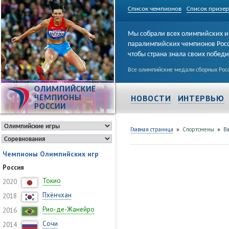
Список чемпионов
Список призе
Мы собрали всех олимпийских и
паралимпийских чемпионов Рос
чтобы страна знала своих побед
Все олимпийские медали сборных Росс
ОЛИМПИЙСКИЕ
НОВОСТИ
ИНТЕРВЬЮ
ЧЕМПИОНЫ
РОССИИ
»
»
Главная страница
Спортсмены
В
Чемпионы Олимпийских игр
Россия
Токио
2020
Пхёнчхан
2018
Рио-де-Жанейро
2016
Сочи
2014