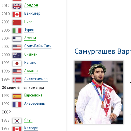
Лондон
2012
Ванкувер
2010
Пекин
2008
Турин
2006
Афины
2004
Солт-Лейк-Сити
2002
Самургашев Вар
Сидней
2000
Нагано
1998
Атланта
1996
Лиллехаммер
1994
Объединённая команда
Барселона
1992
Альбервиль
1992
СССР
Сеул
1988
Калгари
1988