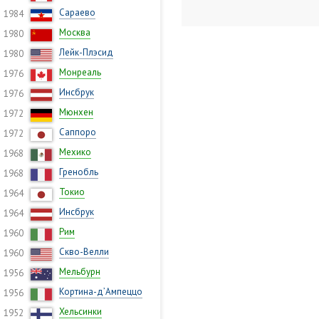
Сараево
1984
Москва
1980
Лейк-Плэсид
1980
Монреаль
1976
Инсбрук
1976
Мюнхен
1972
Саппоро
1972
Мехико
1968
Гренобль
1968
Токио
1964
Инсбрук
1964
Рим
1960
Скво-Велли
1960
Мельбурн
1956
Кортина-д’Ампеццо
1956
Хельсинки
1952