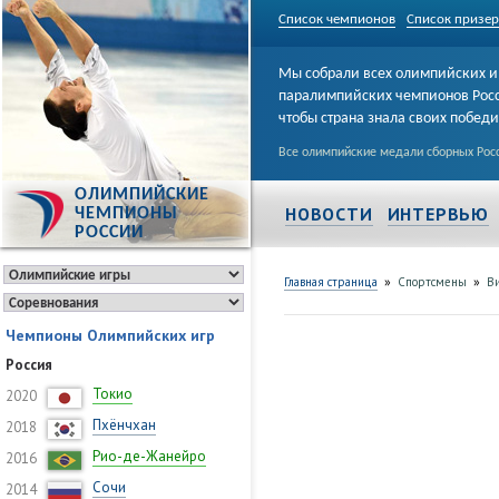
Список чемпионов
Список призе
Мы собрали всех олимпийских и
паралимпийских чемпионов Рос
чтобы страна знала своих побед
Все олимпийские медали сборных Росс
ОЛИМПИЙСКИЕ
НОВОСТИ
ИНТЕРВЬЮ
ЧЕМПИОНЫ
РОССИИ
»
»
Главная страница
Спортсмены
В
Чемпионы Олимпийских игр
Россия
Токио
2020
Пхёнчхан
2018
Рио-де-Жанейро
2016
Сочи
2014