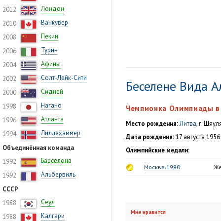
Лондон
2012
Ванкувер
2010
Пекин
2008
Турин
2006
Афины
2004
Солт-Лейк-Сити
2002
Беселене Вида 
Сидней
2000
Нагано
1998
Чемпионка Олимпиады в 
Атланта
1996
Место рождения:
Литва
, г. Шяул
Лиллехаммер
1994
Дата рождения:
17 августа 1956 
Объединённая команда
Олимпийские медали:
Барселона
1992
Москва 1980
Же
Альбервиль
1992
СССР
Сеул
1988
Мне нравится
Калгари
1988