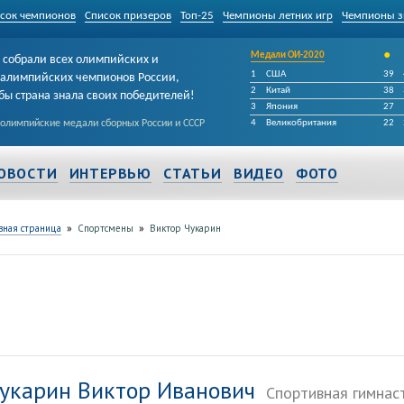
сок чемпионов
Список призеров
Топ-25
Чемпионы летних игр
Чемпионы з
•
Медали ОИ-2020
собрали всех олимпийских и
1
США
39
алимпийских чемпионов России,
2
Китай
38
бы страна знала своих победителей!
3
Япония
27
 олимпийские медали сборных России и СССР
4
Великобритания
22
ОВОСТИ
ИНТЕРВЬЮ
СТАТЬИ
ВИДЕО
ФОТО
»
»
вная страница
Спортсмены
Виктор Чукарин
укарин Виктор Иванович
Спортивная гимнас