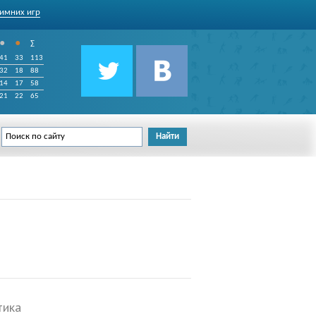
имних игр
•
•
∑
41
33
113
32
18
88
14
17
58
21
22
65
тика