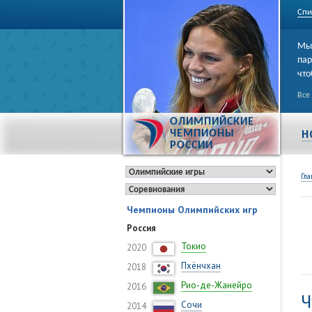
Спи
Мы 
пар
что
Все
ОЛИМПИЙСКИЕ
Н
ЧЕМПИОНЫ
РОССИИ
Гла
Чемпионы Олимпийских игр
Россия
Токио
2020
Пхёнчхан
2018
Рио-де-Жанейро
2016
Ч
Сочи
2014