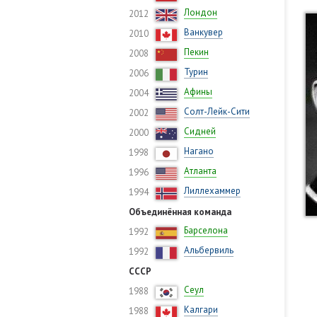
Лондон
2012
Ванкувер
2010
Пекин
2008
Турин
2006
Афины
2004
Солт-Лейк-Сити
2002
Сидней
2000
Нагано
1998
Атланта
1996
Лиллехаммер
1994
Объединённая команда
Барселона
1992
Альбервиль
1992
СССР
Сеул
1988
Калгари
1988