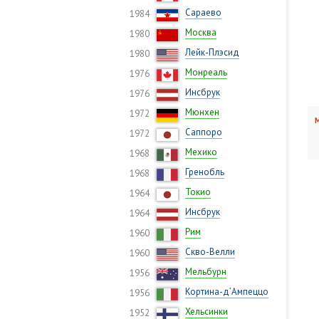
Сараево
1984
Москва
1980
Лейк-Плэсид
1980
Монреаль
1976
Инсбрук
1976
Мюнхен
1972
М
Саппоро
1972
Мехико
1968
Гренобль
1968
Токио
1964
Инсбрук
1964
Рим
1960
Скво-Велли
1960
Мельбурн
1956
Кортина-д’Ампеццо
1956
Хельсинки
1952