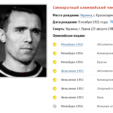
Семикратный олимпийский че
Место рождения:
Украина
, с. Красноар
Дата рождения:
9 ноября 1921 года
Смерть:
Украина, г. Львов (25 августа 19
Олимпийские медали:
Мельбурн 1956
Абсолютно
Мельбурн 1956
Командное
Мельбурн 1956
Брусья
Хельсинки 1952
Абсолютно
Хельсинки 1952
Командное
Хельсинки 1952
Опорный п
Хельсинки 1952
Конь
Мельбурн 1956
Вольные у