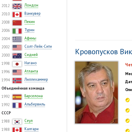
Лондон
2012
Ванкувер
2010
Пекин
2008
Турин
2006
Афины
2004
Солт-Лейк-Сити
2002
Кровопусков Ви
Сидней
2000
Нагано
1998
Че
Атланта
1996
Мес
Лиллехаммер
1994
Дат
Объединённая команда
Оли
Барселона
1992
Альбервиль
1992
СССР
Сеул
1988
Калгари
1988