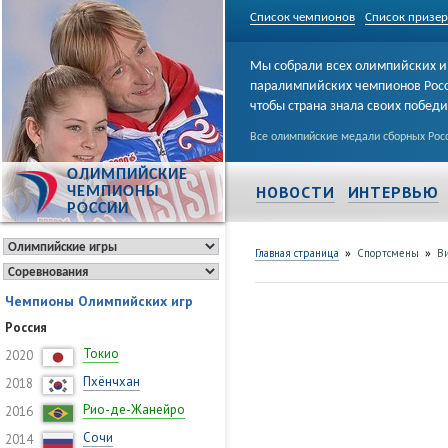
Список чемпионов
Список призе
Мы собрали всех олимпийских и
паралимпийских чемпионов Рос
чтобы страна знала своих побед
Все олимпийские медали сборных Росс
ОЛИМПИЙСКИЕ
НОВОСТИ
ИНТЕРВЬЮ
ЧЕМПИОНЫ
РОССИИ
»
»
Главная страница
Спортсмены
Ви
Чемпионы Олимпийских игр
Россия
Токио
2020
Пхёнчхан
2018
Рио-де-Жанейро
2016
Сочи
2014