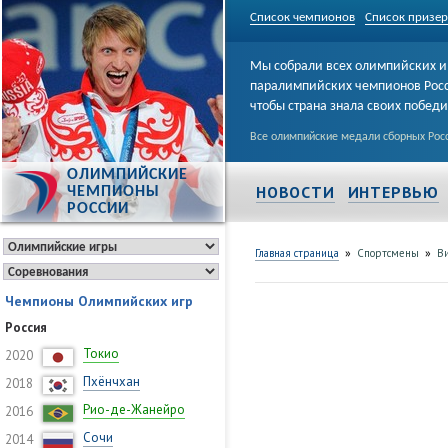
Список чемпионов
Список призе
Мы собрали всех олимпийских и
паралимпийских чемпионов Рос
чтобы страна знала своих побед
Все олимпийские медали сборных Росс
ОЛИМПИЙСКИЕ
НОВОСТИ
ИНТЕРВЬЮ
ЧЕМПИОНЫ
РОССИИ
»
»
Главная страница
Спортсмены
Ви
Чемпионы Олимпийских игр
Россия
Токио
2020
Пхёнчхан
2018
Рио-де-Жанейро
2016
Сочи
2014