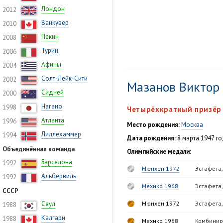
Лондон
2012
Ванкувер
2010
Пекин
2008
Турин
2006
Афины
2004
Солт-Лейк-Сити
2002
Мазанов Виктор
Сидней
2000
Нагано
1998
Четырёхкратный призёр
Атланта
1996
Место рождения:
Москва
Лиллехаммер
1994
Дата рождения:
8 марта 1947 го
Объединённая команда
Олимпийские медали:
Барселона
1992
Мюнхен 1972
Эстафета,
Альбервиль
1992
Мехико 1968
Эстафета,
СССР
Сеул
Мюнхен 1972
Эстафета,
1988
Калгари
1988
Мехико 1968
Комбинир