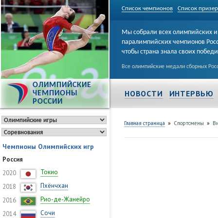
Список чемпионов
Список призе
Мы собрали всех олимпийских и
паралимпийских чемпионов Рос
чтобы страна знала своих побед
Все олимпийские медали сборных Росс
ОЛИМПИЙСКИЕ
НОВОСТИ
ИНТЕРВЬЮ
ЧЕМПИОНЫ
РОССИИ
»
»
Главная страница
Спортсмены
В
Чемпионы Олимпийских игр
Россия
Токио
2020
Пхёнчхан
2018
Рио-де-Жанейро
2016
Сочи
2014