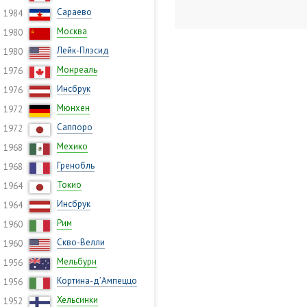
Сараево
1984
Москва
1980
Лейк-Плэсид
1980
Монреаль
1976
Инсбрук
1976
Мюнхен
1972
Саппоро
1972
Мехико
1968
Гренобль
1968
Токио
1964
Инсбрук
1964
Рим
1960
Скво-Велли
1960
Мельбурн
1956
Кортина-д’Ампеццо
1956
Хельсинки
1952