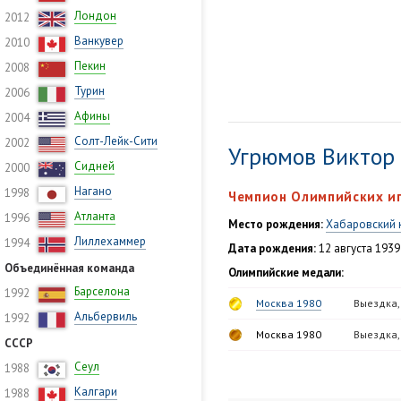
Лондон
2012
Ванкувер
2010
Пекин
2008
Турин
2006
Афины
2004
Солт-Лейк-Сити
2002
Угрюмов Виктор
Сидней
2000
Нагано
1998
Чемпион Олимпийских иг
Атланта
1996
Место рождения:
Хабаровский 
Лиллехаммер
1994
Дата рождения:
12 августа 1939
Объединённая команда
Олимпийские медали:
Барселона
1992
Москва 1980
Выездка,
Альбервиль
1992
Москва 1980
Выездка,
СССР
Сеул
1988
Калгари
1988