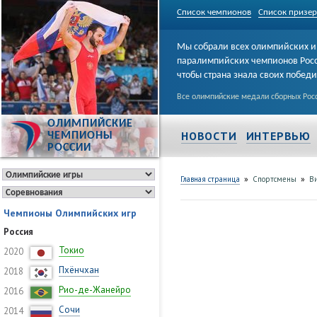
Список чемпионов
Список призе
Мы собрали всех олимпийских и
паралимпийских чемпионов Рос
чтобы страна знала своих побед
Все олимпийские медали сборных Росс
ОЛИМПИЙСКИЕ
НОВОСТИ
ИНТЕРВЬЮ
ЧЕМПИОНЫ
РОССИИ
»
»
Главная страница
Спортсмены
В
Чемпионы Олимпийских игр
Россия
Токио
2020
Пхёнчхан
2018
Рио-де-Жанейро
2016
Сочи
2014