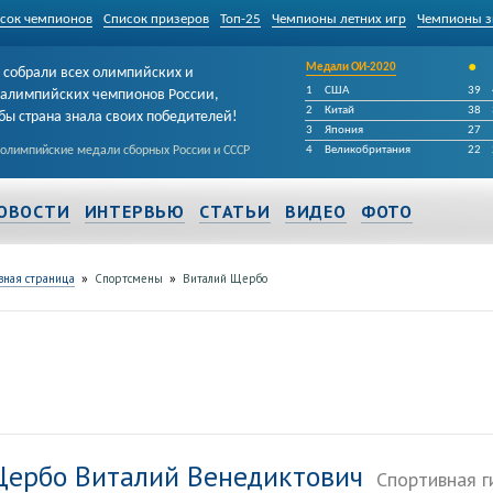
сок чемпионов
Список призеров
Топ-25
Чемпионы летних игр
Чемпионы з
•
Медали ОИ-2020
собрали всех олимпийских и
1
США
39
алимпийских чемпионов России,
2
Китай
38
бы страна знала своих победителей!
3
Япония
27
 олимпийские медали сборных России и СССР
4
Великобритания
22
ОВОСТИ
ИНТЕРВЬЮ
СТАТЬИ
ВИДЕО
ФОТО
»
»
вная страница
Спортсмены
Виталий Щербо
ербо Виталий Венедиктович
Спортивная г