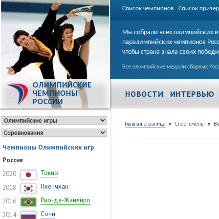
Список чемпионов
Список призе
Мы собрали всех олимпийских и
паралимпийских чемпионов Рос
чтобы страна знала своих побед
Все олимпийские медали сборных Росс
ОЛИМПИЙСКИЕ
НОВОСТИ
ИНТЕРВЬЮ
ЧЕМПИОНЫ
РОССИИ
»
»
Главная страница
Спортсмены
В
Чемпионы Олимпийских игр
Россия
Токио
2020
Пхёнчхан
2018
Рио-де-Жанейро
2016
Сочи
2014