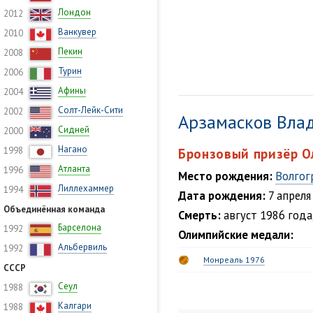
Лондон
2012
Ванкувер
2010
Пекин
2008
Турин
2006
Афины
2004
Солт-Лейк-Сити
2002
Арзамасков Вла
Сидней
2000
Нагано
1998
Бронзовый призёр О
Атланта
1996
Место рождения:
Волгог
Лиллехаммер
1994
Дата рождения:
7 апреля
Объединённая команда
Смерть:
август 1986 года,
Барселона
1992
Олимпийские медали:
Альбервиль
1992
Монреаль 1976
СССР
Сеул
1988
Калгари
1988