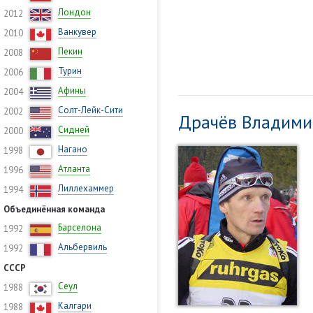
Лондон
2012
Ванкувер
2010
Пекин
2008
Турин
2006
Афины
2004
Солт-Лейк-Сити
2002
Драчёв Владими
Сидней
2000
Нагано
1998
Атланта
1996
Лиллехаммер
1994
Объединённая команда
Барселона
1992
Альбервиль
1992
СССР
Сеул
1988
Калгари
1988