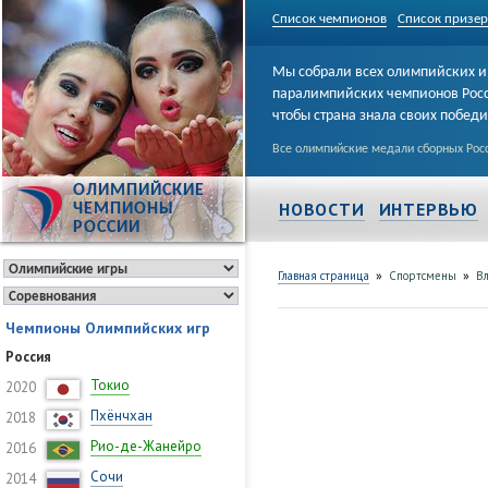
Список чемпионов
Список призе
Мы собрали всех олимпийских и
паралимпийских чемпионов Рос
чтобы страна знала своих побед
Все олимпийские медали сборных Росс
ОЛИМПИЙСКИЕ
НОВОСТИ
ИНТЕРВЬЮ
ЧЕМПИОНЫ
РОССИИ
»
»
Главная страница
Спортсмены
В
Чемпионы Олимпийских игр
Россия
Токио
2020
Пхёнчхан
2018
Рио-де-Жанейро
2016
Сочи
2014