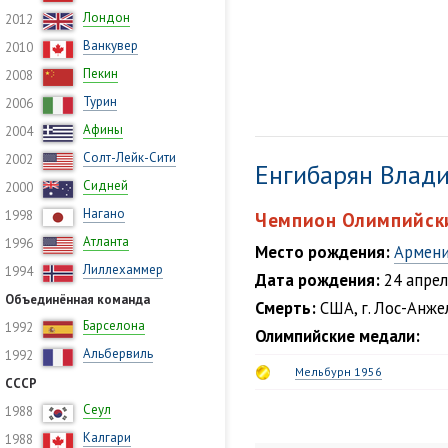
Лондон
2012
Ванкувер
2010
Пекин
2008
Турин
2006
Афины
2004
Солт-Лейк-Сити
2002
Енгибарян Влад
Сидней
2000
Нагано
1998
Чемпион Олимпийски
Атланта
1996
Место рождения:
Армени
Лиллехаммер
1994
Дата рождения:
24 апрел
Объединённая команда
Смерть:
США, г. Лос-Анжел
Барселона
1992
Олимпийские медали:
Альбервиль
1992
Мельбурн 1956
СССР
Сеул
1988
Калгари
1988