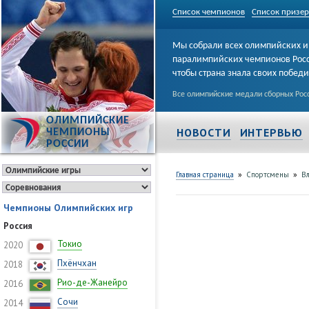
Список чемпионов
Список призе
Мы собрали всех олимпийских и
паралимпийских чемпионов Рос
чтобы страна знала своих побед
Все олимпийские медали сборных Росс
ОЛИМПИЙСКИЕ
НОВОСТИ
ИНТЕРВЬЮ
ЧЕМПИОНЫ
РОССИИ
»
»
Главная страница
Спортсмены
В
Чемпионы Олимпийских игр
Россия
Токио
2020
Пхёнчхан
2018
Рио-де-Жанейро
2016
Сочи
2014