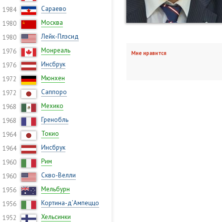
Сараево
1984
Москва
1980
Лейк-Плэсид
1980
Монреаль
1976
Мне нравится
Инсбрук
1976
Мюнхен
1972
Саппоро
1972
Мехико
1968
Гренобль
1968
Токио
1964
Инсбрук
1964
Рим
1960
Скво-Велли
1960
Мельбурн
1956
Кортина-д’Ампеццо
1956
Хельсинки
1952