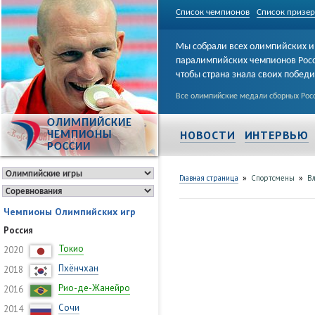
Список чемпионов
Список призе
Мы собрали всех олимпийских и
паралимпийских чемпионов Рос
чтобы страна знала своих побед
Все олимпийские медали сборных Росс
ОЛИМПИЙСКИЕ
НОВОСТИ
ИНТЕРВЬЮ
ЧЕМПИОНЫ
РОССИИ
»
»
Главная страница
Спортсмены
В
Чемпионы Олимпийских игр
Россия
Токио
2020
Пхёнчхан
2018
Рио-де-Жанейро
2016
Сочи
2014