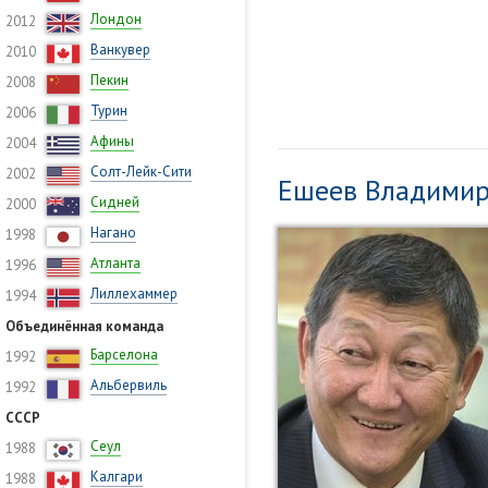
Лондон
2012
Ванкувер
2010
Пекин
2008
Турин
2006
Афины
2004
Солт-Лейк-Сити
2002
Ешеев Владимир
Сидней
2000
Нагано
1998
Атланта
1996
Лиллехаммер
1994
Объединённая команда
Барселона
1992
Альбервиль
1992
СССР
Сеул
1988
Калгари
1988