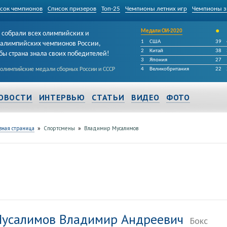
сок чемпионов
Список призеров
Топ-25
Чемпионы летних игр
Чемпионы з
•
Медали ОИ-2020
собрали всех олимпийских и
1
США
39
алимпийских чемпионов России,
2
Китай
38
бы страна знала своих победителей!
3
Япония
27
 олимпийские медали сборных России и СССР
4
Великобритания
22
ОВОСТИ
ИНТЕРВЬЮ
СТАТЬИ
ВИДЕО
ФОТО
»
»
вная страница
Спортсмены
Владимир Мусалимов
усалимов Владимир Андреевич
Бокс