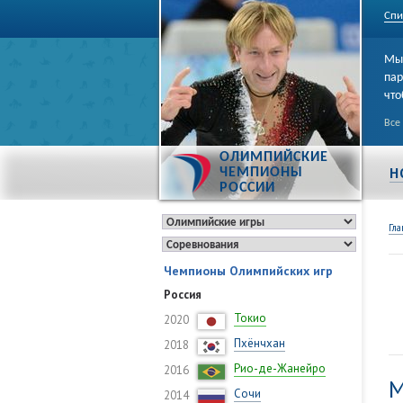
Спи
Мы 
пар
что
Все
ОЛИМПИЙСКИЕ
Н
ЧЕМПИОНЫ
РОССИИ
Гла
Чемпионы Олимпийских игр
Россия
Токио
2020
Пхёнчхан
2018
Рио-де-Жанейро
2016
М
Сочи
2014