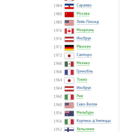
Сараево
1984
Москва
1980
Лейк-Плэсид
1980
Монреаль
1976
Инсбрук
1976
Мюнхен
1972
Саппоро
1972
Мехико
1968
Гренобль
1968
Токио
1964
Инсбрук
1964
Рим
1960
Скво-Велли
1960
Мельбурн
1956
Кортина-д’Ампеццо
1956
Хельсинки
1952