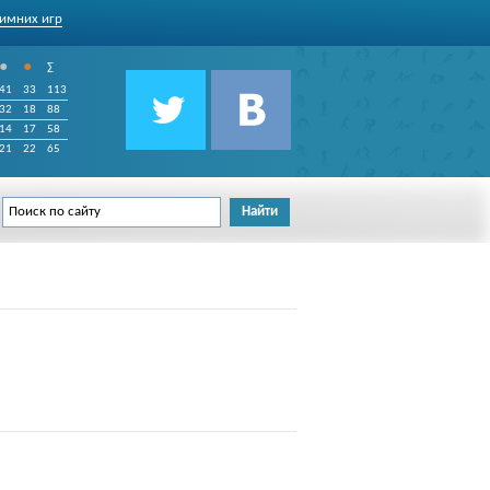
имних игр
•
•
∑
41
33
113
32
18
88
14
17
58
21
22
65