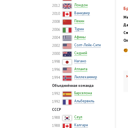
Лондон
2012
Б
Ванкувер
2010
Ме
Пекин
2008
Да
Турин
2006
См
Афины
2004
Ол
Солт-Лейк-Сити
2002
Сидней
2000
Нагано
1998
Атланта
1996
М
Лиллехаммер
1994
Объединённая команда
Барселона
1992
Альбервиль
1992
СССР
Сеул
1988
Калгари
1988