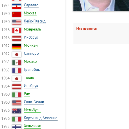
Сараево
1984
Москва
1980
Лейк-Плэсид
1980
Мне нравится
Монреаль
1976
Инсбрук
1976
Мюнхен
1972
Саппоро
1972
Мехико
1968
Гренобль
1968
Токио
1964
Инсбрук
1964
Рим
1960
Скво-Велли
1960
Мельбурн
1956
Кортина-д’Ампеццо
1956
Хельсинки
1952