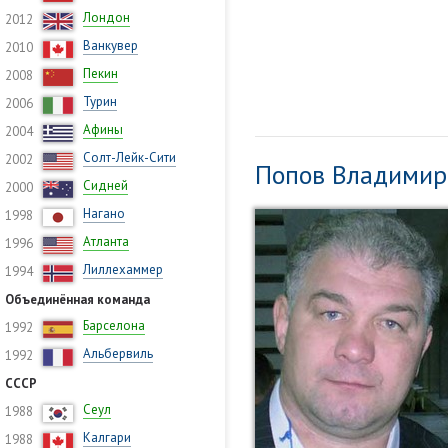
Лондон
2012
Ванкувер
2010
Пекин
2008
Турин
2006
Афины
2004
Солт-Лейк-Сити
2002
Попов Владимир
Сидней
2000
Нагано
1998
Атланта
1996
Лиллехаммер
1994
Объединённая команда
Барселона
1992
Альбервиль
1992
СССР
Сеул
1988
Калгари
1988