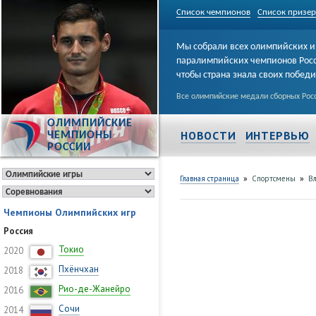
Список чемпионов
Список призе
Мы собрали всех олимпийских и
паралимпийских чемпионов Рос
чтобы страна знала своих побед
Все олимпийские медали сборных Росс
ОЛИМПИЙСКИЕ
НОВОСТИ
ИНТЕРВЬЮ
ЧЕМПИОНЫ
РОССИИ
»
»
Главная страница
Спортсмены
В
Чемпионы Олимпийских игр
Россия
Токио
2020
Пхёнчхан
2018
Рио-де-Жанейро
2016
Сочи
2014