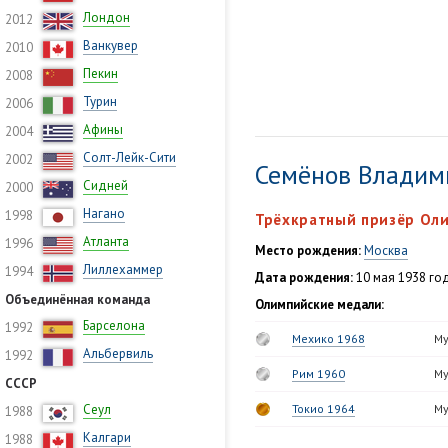
Лондон
2012
Ванкувер
2010
Пекин
2008
Турин
2006
Афины
2004
Солт-Лейк-Сити
2002
Семёнов Владим
Сидней
2000
Нагано
1998
Трёхкратный призёр Ол
Атланта
1996
Место рождения:
Москва
Лиллехаммер
1994
Дата рождения:
10 мая 1938 год
Объединённая команда
Олимпийские медали:
Барселона
1992
Мехико 1968
Му
Альбервиль
1992
Рим 1960
Му
СССР
Сеул
Токио 1964
Му
1988
Калгари
1988