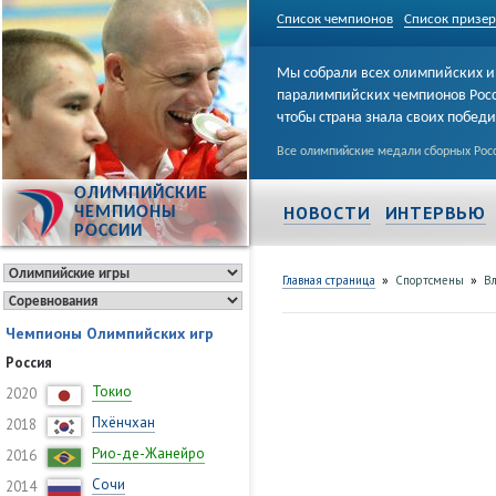
Список чемпионов
Список призе
Мы собрали всех олимпийских и
паралимпийских чемпионов Рос
чтобы страна знала своих побед
Все олимпийские медали сборных Росс
ОЛИМПИЙСКИЕ
НОВОСТИ
ИНТЕРВЬЮ
ЧЕМПИОНЫ
РОССИИ
»
»
Главная страница
Спортсмены
В
Чемпионы Олимпийских игр
Россия
Токио
2020
Пхёнчхан
2018
Рио-де-Жанейро
2016
Сочи
2014