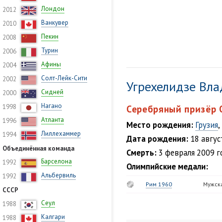
Лондон
2012
Ванкувер
2010
Пекин
2008
Турин
2006
Афины
2004
Солт-Лейк-Сити
2002
Угрехелидзе Вл
Сидней
2000
Нагано
1998
Серебряный призёр 
Атланта
1996
Место рождения:
Грузия
,
Лиллехаммер
1994
Дата рождения:
18 авгус
Объединённая команда
Смерть:
3 февраля 2009 г
Барселона
1992
Олимпийские медали:
Альбервиль
1992
Рим 1960
Мужск
СССР
Сеул
1988
Калгари
1988