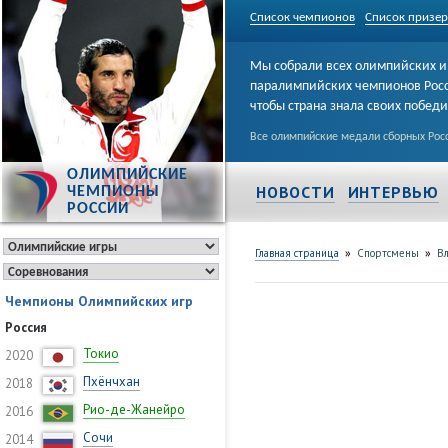
Список чемпионов
Список призе
Мы собрали всех олимпийских и
паралимпийских чемпионов Рос
чтобы страна знала своих побед
Все олимпийские медали сборных Росс
ОЛИМПИЙСКИЕ
НОВОСТИ
ИНТЕРВЬЮ
ЧЕМПИОНЫ
РОССИИ
»
»
Главная страница
Спортсмены
В
Чемпионы Олимпийских игр
Россия
Токио
2020
Пхёнчхан
2018
Рио-де-Жанейро
2016
Сочи
2014