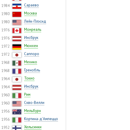
Сараево
1984
Москва
1980
Лейк-Плэсид
1980
Монреаль
1976
Инсбрук
1976
Мюнхен
1972
Саппоро
1972
Мехико
1968
Гренобль
1968
Токио
1964
Инсбрук
1964
Рим
1960
Скво-Велли
1960
Мельбурн
1956
Кортина-д’Ампеццо
1956
Хельсинки
1952