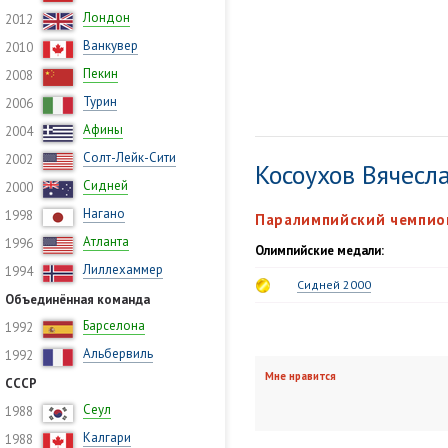
Лондон
2012
Ванкувер
2010
Пекин
2008
Турин
2006
Афины
2004
Солт-Лейк-Сити
2002
Косоухов Вячесл
Сидней
2000
Нагано
1998
Паралимпийский чемпион
Атланта
1996
Олимпийские медали:
Лиллехаммер
1994
Сидней 2000
Объединённая команда
Барселона
1992
Альбервиль
1992
Мне нравится
СССР
Сеул
1988
Калгари
1988