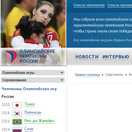
Список чемпионов
Список призе
Мы собрали всех олимпийских и
паралимпийских чемпионов Рос
чтобы страна знала своих побед
Все олимпийские медали сборных Росс
ОЛИМПИЙСКИЕ
НОВОСТИ
ИНТЕРВЬЮ
ЧЕМПИОНЫ
РОССИИ
»
»
Главная страница
Спортсмены
Вя
Чемпионы Олимпийских игр
Россия
Токио
2020
Пхёнчхан
2018
Рио-де-Жанейро
2016
Сочи
2014