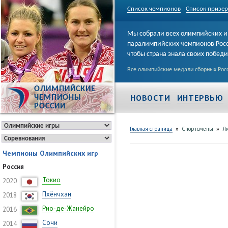
Список чемпионов
Список призе
Мы собрали всех олимпийских и
паралимпийских чемпионов Рос
чтобы страна знала своих побед
Все олимпийские медали сборных Росс
ОЛИМПИЙСКИЕ
НОВОСТИ
ИНТЕРВЬЮ
ЧЕМПИОНЫ
РОССИИ
»
»
Главная страница
Спортсмены
Як
Чемпионы Олимпийских игр
Россия
Токио
2020
Пхёнчхан
2018
Рио-де-Жанейро
2016
Сочи
2014