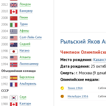
Лондон
2012
Ванкувер
2010
Пекин
2008
Турин
2006
Афины
2004
Солт-Лейк-Сити
2002
Рыльский Яков 
Сидней
2000
Нагано
1998
Чемпион Олимпийски
Атланта
1996
Место рождения:
Казахс
Лиллехаммер
1994
Дата рождения:
25 октяб
Объединённая команда
Смерть:
г. Москва (9 дека
Барселона
1992
Олимпийские медали:
Альбервиль
1992
Токио 1964
Сабля
СССР
Мельбурн 1956
Сабля
Сеул
1988
Калгари
1988