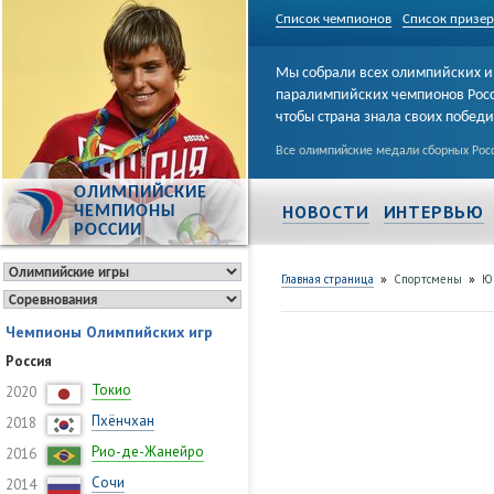
Список чемпионов
Список призе
Мы собрали всех олимпийских и
паралимпийских чемпионов Рос
чтобы страна знала своих побед
Все олимпийские медали сборных Росс
ОЛИМПИЙСКИЕ
НОВОСТИ
ИНТЕРВЬЮ
ЧЕМПИОНЫ
РОССИИ
»
»
Главная страница
Спортсмены
Ю
Чемпионы Олимпийских игр
Россия
Токио
2020
Пхёнчхан
2018
Рио-де-Жанейро
2016
Сочи
2014