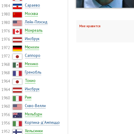
Сараево
1984
Москва
1980
Лейк-Плэсид
1980
Мне нравится
Монреаль
1976
Инсбрук
1976
Мюнхен
1972
Саппоро
1972
Мехико
1968
Гренобль
1968
Токио
1964
Инсбрук
1964
Рим
1960
Скво-Велли
1960
Мельбурн
1956
Кортина-д’Ампеццо
1956
Хельсинки
1952