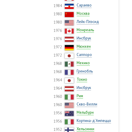
Сараево
1984
Москва
1980
Лейк-Плэсид
1980
Монреаль
1976
Инсбрук
1976
Мюнхен
1972
Саппоро
1972
Мехико
1968
Гренобль
1968
Токио
1964
Инсбрук
1964
Рим
1960
Скво-Велли
1960
Мельбурн
1956
Кортина-д’Ампеццо
1956
Хельсинки
1952