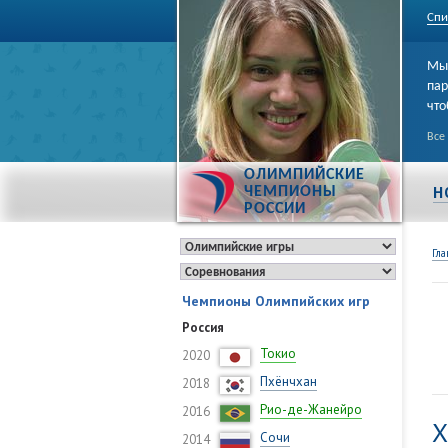
Спи
Мы 
пар
что
Все
ОЛИМПИЙСКИЕ
Н
ЧЕМПИОНЫ
РОССИИ
Гла
Чемпионы Олимпийских игр
Россия
Токио
2020
Пхёнчхан
2018
Рио-де-Жанейро
2016
Х
Сочи
2014