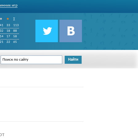
имних игр
•
•
∑
41
33
113
32
18
88
14
17
58
21
22
65
рт