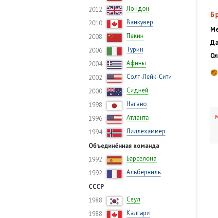
Лондон
2012
Б
Ванкувер
2010
Ме
Пекин
2008
Да
Турин
2006
Ол
Афины
2004
Солт-Лейк-Сити
2002
Сидней
2000
Нагано
1998
Атланта
М
1996
Лиллехаммер
1994
Объединённая команда
Барселона
1992
Альбервиль
1992
СССР
Сеул
1988
Калгари
1988