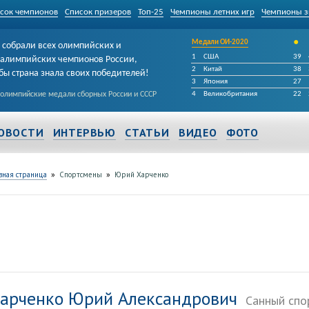
сок чемпионов
Список призеров
Топ-25
Чемпионы летних игр
Чемпионы з
•
Медали ОИ-2020
собрали всех олимпийских и
1
США
39
алимпийских чемпионов России,
2
Китай
38
бы страна знала своих победителей!
3
Япония
27
 олимпийские медали сборных России и СССР
4
Великобритания
22
ОВОСТИ
ИНТЕРВЬЮ
СТАТЬИ
ВИДЕО
ФОТО
»
»
вная страница
Спортсмены
Юрий Харченко
арченко Юрий Александрович
Санный спо