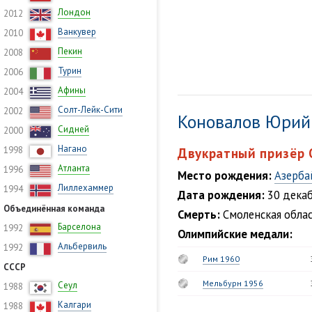
Лондон
2012
Ванкувер
2010
Пекин
2008
Турин
2006
Афины
2004
Солт-Лейк-Сити
2002
Коновалов Юрий
Сидней
2000
Нагано
1998
Двукратный призёр 
Атланта
1996
Место рождения:
Азерба
Лиллехаммер
1994
Дата рождения:
30 декаб
Объединённая команда
Смерть:
Смоленская област
Барселона
1992
Олимпийские медали:
Альбервиль
1992
Рим 1960
СССР
Мельбурн 1956
Сеул
1988
Калгари
1988