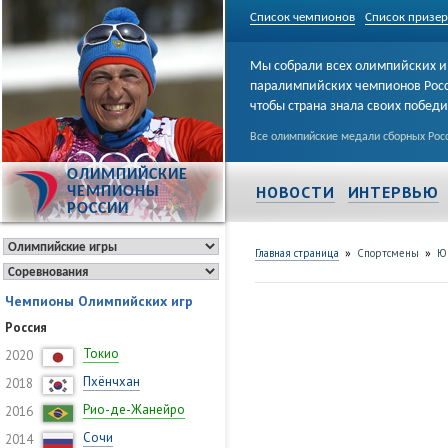
Список чемпионов
Список призе
Мы собрали всех олимпийских и
паралимпийских чемпионов Рос
чтобы страна знала своих побед
Все олимпийские медали сборных Росс
ОЛИМПИЙСКИЕ
НОВОСТИ
ИНТЕРВЬЮ
ЧЕМПИОНЫ
РОССИИ
»
»
Главная страница
Спортсмены
Ю
Чемпионы Олимпийских игр
Россия
Токио
2020
Пхёнчхан
2018
Рио-де-Жанейро
2016
Сочи
2014