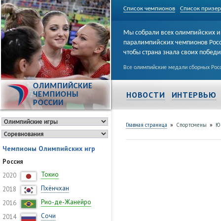
Список чемпионов
Список призе
Мы собрали всех олимпийских и
паралимпийских чемпионов Рос
чтобы страна знала своих побед
Все олимпийские медали сборных Росс
ОЛИМПИЙСКИЕ
НОВОСТИ
ИНТЕРВЬЮ
ЧЕМПИОНЫ
РОССИИ
»
»
Главная страница
Спортсмены
Ю
Чемпионы Олимпийских игр
Россия
Токио
2020
Пхёнчхан
2018
Рио-де-Жанейро
2016
Сочи
2014