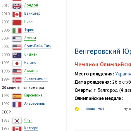
Лондон
2012
Ванкувер
2010
Пекин
2008
Турин
2006
Афины
2004
Солт-Лейк-Сити
2002
Венгеровский Ю
Сидней
2000
Нагано
1998
Чемпион Олимпийски
Атланта
1996
Место рождения:
Украин
Лиллехаммер
1994
Дата рождения:
26 октяб
Объединённая команда
Смерть:
г. Белгород (4 де
Барселона
1992
Олимпийские медали:
Альбервиль
1992
Токио 1964
Муж
СССР
Сеул
1988
Калгари
1988