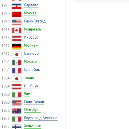
Сараево
1984
Москва
1980
Лейк-Плэсид
1980
Монреаль
1976
Инсбрук
1976
Мюнхен
1972
Саппоро
1972
Мехико
1968
Гренобль
1968
Токио
1964
Инсбрук
1964
Рим
1960
Скво-Велли
1960
Мельбурн
1956
Кортина-д’Ампеццо
1956
Хельсинки
1952