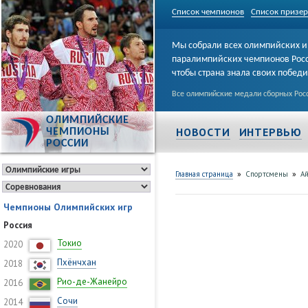
Список чемпионов
Список призе
Мы собрали всех олимпийских и
паралимпийских чемпионов Рос
чтобы страна знала своих побед
Все олимпийские медали сборных Росс
ОЛИМПИЙСКИЕ
НОВОСТИ
ИНТЕРВЬЮ
ЧЕМПИОНЫ
РОССИИ
»
»
Главная страница
Спортсмены
Ай
Чемпионы Олимпийских игр
Россия
Токио
2020
Пхёнчхан
2018
Рио-де-Жанейро
2016
Сочи
2014