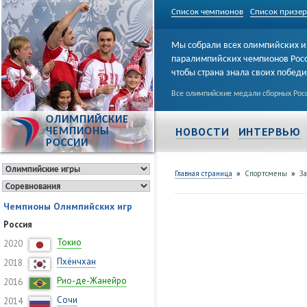
Список чемпионов
Список призе
Мы собрали всех олимпийских и
паралимпийских чемпионов Рос
чтобы страна знала своих побед
Все олимпийские медали сборных Росс
ОЛИМПИЙСКИЕ
НОВОСТИ
ИНТЕРВЬЮ
ЧЕМПИОНЫ
РОССИИ
»
»
Главная страница
Спортсмены
За
Чемпионы Олимпийских игр
Россия
Токио
2020
Пхёнчхан
2018
Рио-де-Жанейро
2016
Сочи
2014