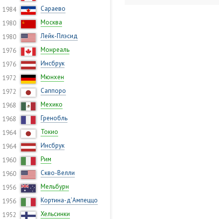
Сараево
1984
Москва
1980
Лейк-Плэсид
1980
Монреаль
1976
Инсбрук
1976
Мюнхен
1972
Саппоро
1972
Мехико
1968
Гренобль
1968
Токио
1964
Инсбрук
1964
Рим
1960
Скво-Велли
1960
Мельбурн
1956
Кортина-д’Ампеццо
1956
Хельсинки
1952