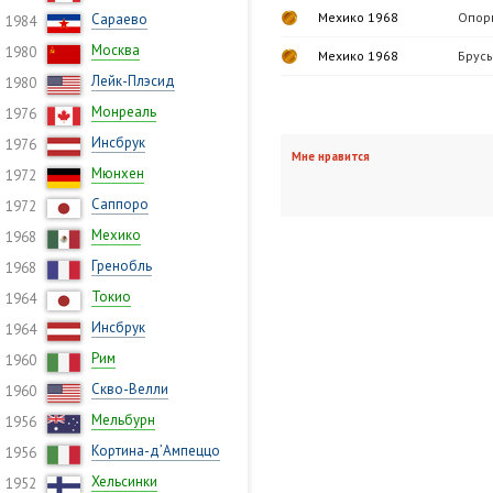
Мехико 1968
Опор
Сараево
1984
Москва
1980
Мехико 1968
Брусь
Лейк-Плэсид
1980
Монреаль
1976
Инсбрук
1976
Мне нравится
Мюнхен
1972
Саппоро
1972
Мехико
1968
Гренобль
1968
Токио
1964
Инсбрук
1964
Рим
1960
Скво-Велли
1960
Мельбурн
1956
Кортина-д’Ампеццо
1956
Хельсинки
1952