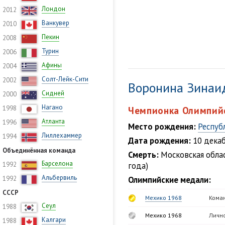
Лондон
2012
Ванкувер
2010
Пекин
2008
Турин
2006
Афины
2004
Солт-Лейк-Сити
2002
Воронина Зинаи
Сидней
2000
Нагано
1998
Чемпионка Олимпийс
Атланта
1996
Место рождения:
Респуб
Лиллехаммер
1994
Дата рождения:
10 декаб
Объединённая команда
Смерть:
Московская област
Барселона
1992
года)
Альбервиль
1992
Олимпийские медали:
СССР
Мехико 1968
Кома
Сеул
1988
Мехико 1968
Личн
Калгари
1988