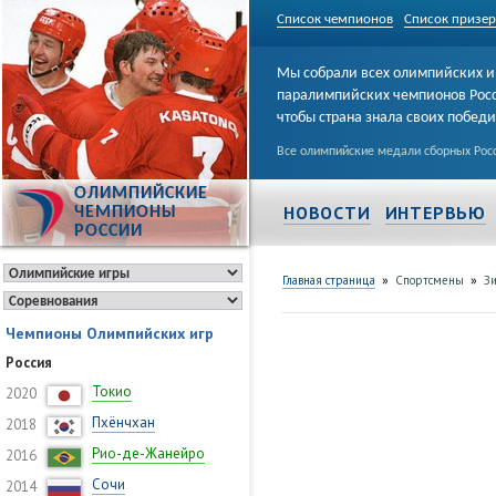
Список чемпионов
Список призе
Мы собрали всех олимпийских и
паралимпийских чемпионов Рос
чтобы страна знала своих побед
Все олимпийские медали сборных Росс
ОЛИМПИЙСКИЕ
НОВОСТИ
ИНТЕРВЬЮ
ЧЕМПИОНЫ
РОССИИ
»
»
Главная страница
Спортсмены
З
Чемпионы Олимпийских игр
Россия
Токио
2020
Пхёнчхан
2018
Рио-де-Жанейро
2016
Сочи
2014