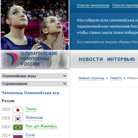
Список чемпионов
Список призе
Мы собрали всех олимпийских и
паралимпийских чемпионов Рос
чтобы страна знала своих побед
Все олимпийские медали сборных Росс
ОЛИМПИЙСКИЕ
НОВОСТИ
ИНТЕРВЬЮ
ЧЕМПИОНЫ
РОССИИ
»
»
Главная страница
Новости
Итоги 
Чемпионы Олимпийских игр
Россия
Токио
2020
Пхёнчхан
2018
Рио-де-Жанейро
2016
Сочи
2014