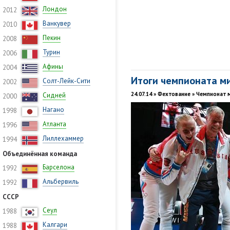
Лондон
2012
Ванкувер
2010
Пекин
2008
Турин
2006
Афины
2004
Итоги чемпионата м
Солт-Лейк-Сити
2002
24.07.14 » Фехтование » Чемпионат 
Сидней
2000
Нагано
1998
Атланта
1996
Лиллехаммер
1994
Объединённая команда
Барселона
1992
Альбервиль
1992
СССР
Сеул
1988
Калгари
1988