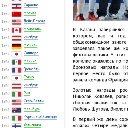
Сараево
1984
Москва
1980
Лейк-Плэсид
1980
В Казани завершился
Монреаль
1976
котором, как и год
Инсбрук
1976
общекомандном зачете.
Мюнхен
1972
завоевала такое же ко
Саппоро
1972
фехтовальщики. У этих 
копилке оказалось по т
Мехико
1968
бронзовых награды. Н
Гренобль
1968
первое место было от
Токио
1964
заняла команда Франции 
Инсбрук
1964
Золотые награды рос
Рим
1960
Николай Ковалев, рапи
Скво-Велли
1960
сборная шпажисток, за
Любовь Шутова, Виолетт
Мельбурн
1956
Кортина-д’Ампеццо
1956
В первый же день сор
«взяли» четыре медали
Хельсинки
1952