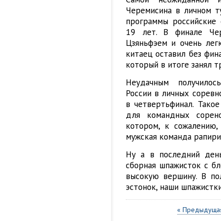
Черемисина в личном т
программы российские
19 лет. В финале Че
Цзяньфэем и очень легк
китаец оставил без фин
который в итоге занял т
Неудачным получилос
России в личных соревн
в четвертьфинал. Тако
для командных сорен
котором, к сожалению, 
мужская команда рапири
Ну а в последний ден
сборная шпажисток с бл
высокую вершину. В по
эстонок, наши шпажистк
« Предыдущая