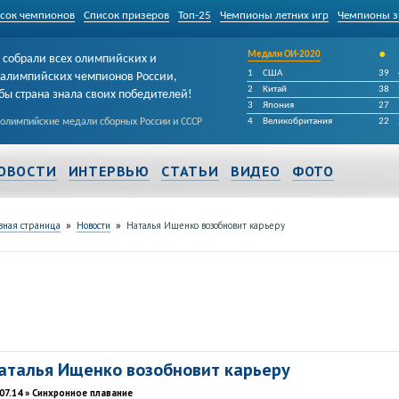
сок чемпионов
Список призеров
Топ-25
Чемпионы летних игр
Чемпионы з
•
Медали ОИ-2020
собрали всех олимпийских и
1
США
39
алимпийских чемпионов России,
2
Китай
38
бы страна знала своих победителей!
3
Япония
27
 олимпийские медали сборных России и СССР
4
Великобритания
22
ОВОСТИ
ИНТЕРВЬЮ
СТАТЬИ
ВИДЕО
ФОТО
»
»
вная страница
Новости
Наталья Ищенко возобновит карьеру
аталья Ищенко возобновит карьеру
.07.14 » Синхронное плавание