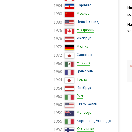
Сараево
1984
Ищ
Москва
1980
ко
Лейк-Плэсид
1980
На
Монреаль
1976
че
Инсбрук
1976
Мюнхен
1972
Саппоро
1972
Мехико
1968
М
Гренобль
1968
Токио
1964
Инсбрук
1964
Рим
1960
Скво-Велли
1960
Мельбурн
1956
Кортина-д’Ампеццо
1956
Хельсинки
1952