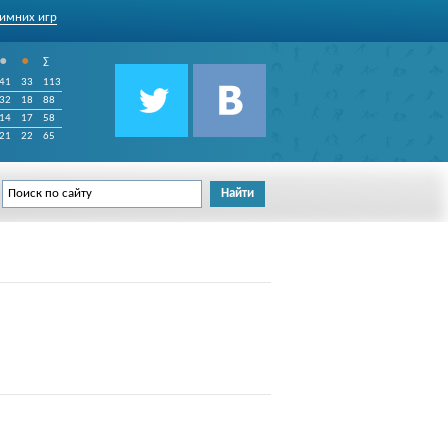
имних игр
•
•
∑
41
33
113
32
18
88
14
17
58
21
22
65