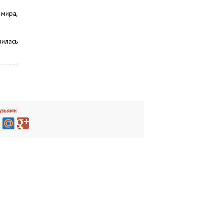
 мира,
вилась
узьями