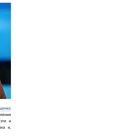
щенко
пления
эте и
на и,