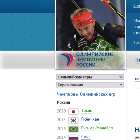
Спи
Мы 
пар
что
Все
ОЛИМПИЙСКИЕ
Н
ЧЕМПИОНЫ
РОССИИ
Гла
Чемпионы Олимпийских игр
Россия
Токио
2020
Пхёнчхан
2018
Рио-де-Жанейро
Н
2016
Сочи
2014
29