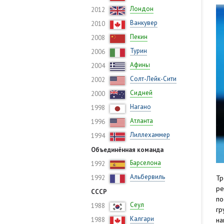
Лондон
2012
Ванкувер
2010
Пекин
2008
Турин
2006
Афины
2004
Солт-Лейк-Сити
2002
Сидней
2000
Нагано
1998
Атланта
1996
Лиллехаммер
1994
Объединённая команда
Барселона
1992
Альбервиль
1992
Тр
ре
СССР
по
Сеул
1988
гр
Калгари
1988
на