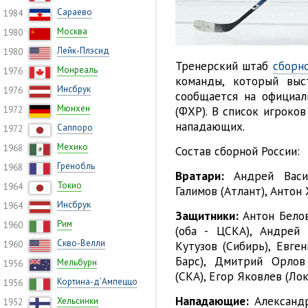
Сараево
1984
Москва
1980
Лейк-Плэсид
1980
Тренерский штаб
сборн
Монреаль
1976
команды, который выс
Инсбрук
1976
сообщается на официал
Мюнхен
(ФХР). В список игроко
1972
нападающих.
Саппоро
1972
Мехико
1968
Состав сборной России:
Гренобль
1968
Вратари:
Андрей Васил
Токио
1964
Галимов (Атлант), Антон
Инсбрук
1964
Защитники:
Антон Белов
Рим
1960
(оба - ЦСКА), Андрей 
Скво-Велли
Кутузов (Сибирь), Евге
1960
Барс), Дмитрий Орлов
Мельбурн
1956
(СКА), Егор Яковлев (Ло
Кортина-д’Ампеццо
1956
Нападающие:
Александр
Хельсинки
1952