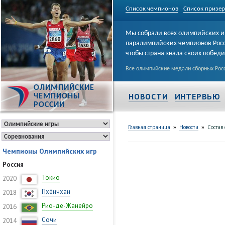
Список чемпионов
Список призе
Мы собрали всех олимпийских и
паралимпийских чемпионов Рос
чтобы страна знала своих побед
Все олимпийские медали сборных Росс
ОЛИМПИЙСКИЕ
НОВОСТИ
ИНТЕРВЬЮ
ЧЕМПИОНЫ
РОССИИ
»
»
Главная страница
Новости
Состав
Чемпионы Олимпийских игр
Россия
Токио
2020
Пхёнчхан
2018
Рио-де-Жанейро
2016
Сочи
2014