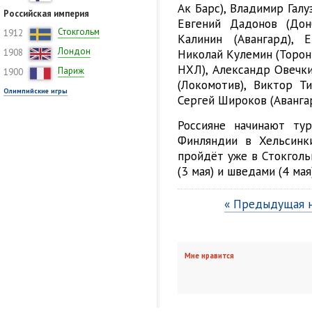
Ак Барс), Владимир Галу
Российская империя
Евгений Дадонов (Донб
Стокгольм
1912
Калинин (Авангард), 
Лондон
Николай Кулемин (Торон
1908
НХЛ), Александр Овечки
Париж
1900
(Локомотив), Виктор Т
Олимпийские игры
Сергей Широков (Авангар
Россияне начинают ту
Финляндии в Хельсинки
пройдёт уже в Стокголь
(3 мая) и шведами (4 мая)
« Предыдущая 
Мне нравится