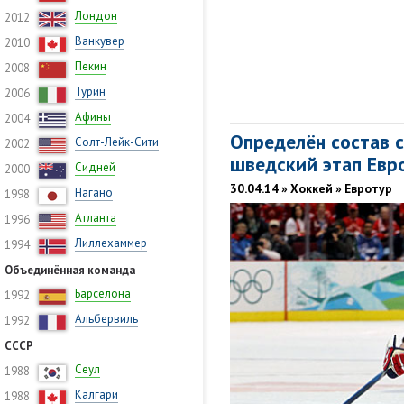
Лондон
2012
Ванкувер
2010
Пекин
2008
Турин
2006
Афины
2004
Определён состав 
Солт-Лейк-Сити
2002
шведский этап Евр
Сидней
2000
30.04.14 » Хоккей » Евротур
Нагано
1998
Атланта
1996
Лиллехаммер
1994
Объединённая команда
Барселона
1992
Альбервиль
1992
СССР
Сеул
1988
Калгари
1988