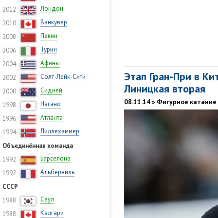
Лондон
2012
Ванкувер
2010
Пекин
2008
Турин
2006
Афины
2004
Этап Гран-При в Ки
Солт-Лейк-Сити
2002
Линицкая вторая
Сидней
2000
08.11.14 » Фигурное катание
Нагано
1998
Атланта
1996
Лиллехаммер
1994
Объединённая команда
Барселона
1992
Альбервиль
1992
СССР
Сеул
1988
Калгари
1988