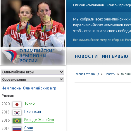
Список чемпионов
Список призе
Мы собрали всех олимпийских и
паралимпийских чемпионов Рос
чтобы страна знала своих побед
Все олимпийские медали сборных Росс
ОЛИМПИЙСКИЕ
НОВОСТИ
ИНТЕРВЬЮ
ЧЕМПИОНЫ
РОССИИ
»
»
Главная страница
Новости
Липниц
Чемпионы Олимпийских игр
Россия
Токио
2020
Пхёнчхан
2018
Рио-де-Жанейро
2016
Сочи
2014