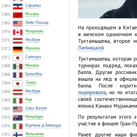
Сараево
1984
Москва
1980
Лейк-Плэсид
1980
На проходящем в Китае 
Монреаль
1976
в женском одиночном к
Инсбрук
Туктамышева, второе 
1976
Липницкой
.
Мюнхен
1972
Саппоро
1972
Туктамышева, которая у
турнирах подряд, пока
Мехико
1968
балла. Другая россиян
Гренобль
1968
вышла на лед в официал
Токио
1964
балла. После коро
Инсбрук
лидировала
, но по ито
1964
своей соотечественниц
Рим
1960
японка Канако Мураками 
Скво-Велли
1960
По результатам этого э
Мельбурн
1956
участие в финале Гран-П
Кортина-д’Ампеццо
1956
Ранее другие наши фиг
Хельсинки
1952