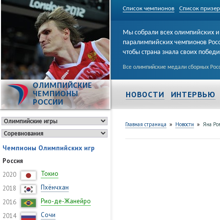
Список чемпионов
Список призе
Мы собрали всех олимпийских и
паралимпийских чемпионов Рос
чтобы страна знала своих побед
Все олимпийские медали сборных Росс
ОЛИМПИЙСКИЕ
НОВОСТИ
ИНТЕРВЬЮ
ЧЕМПИОНЫ
РОССИИ
»
»
Главная страница
Новости
Яна Ро
Чемпионы Олимпийских игр
Россия
Токио
2020
Пхёнчхан
2018
Рио-де-Жанейро
2016
Сочи
2014