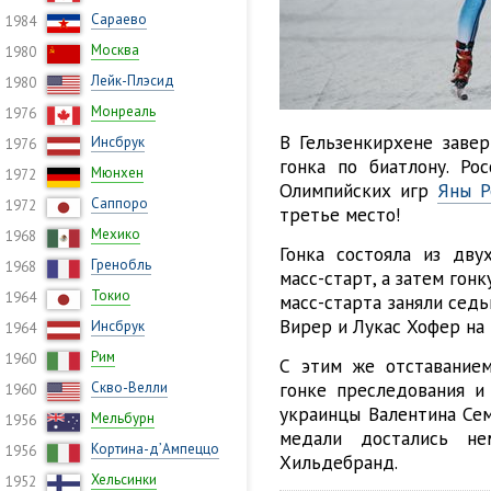
Сараево
1984
Москва
1980
Лейк-Плэсид
1980
Монреаль
1976
В Гельзенкирхене заве
Инсбрук
1976
гонка по биатлону. Ро
Мюнхен
1972
Олимпийских игр
Яны Р
Саппоро
1972
третье место!
Мехико
1968
Гонка состояла из дву
Гренобль
1968
масс-старт, а затем гон
Токио
1964
масс-старта заняли сед
Вирер и Лукас Хофер на 
Инсбрук
1964
Рим
1960
С этим же отставанием
гонке преследования и
Скво-Велли
1960
украинцы Валентина Сем
Мельбурн
1956
медали достались н
Кортина-д’Ампеццо
1956
Хильдебранд.
Хельсинки
1952