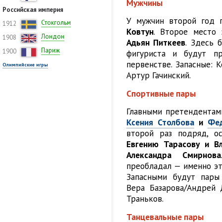
Мужчины
Российская империя
У мужчин второй год 
Стокгольм
1912
Ковтун
. Второе место
Лондон
1908
Адьян Питкеев
. Здесь 
Париж
1900
фигуриста и будут пр
первенстве. Запасные: 
Олимпийские игры
Артур Гачинский.
Спортивные пары
Главными претендентами
Ксения Столбова
и
Фе
второй раз подряд, о
Евгению Тарасову и В
Александра Смирнова
преобладал — именно эт
Запасными будут пары 
Вера Базарова/Андрей 
Траньков.
Танцевальные пары