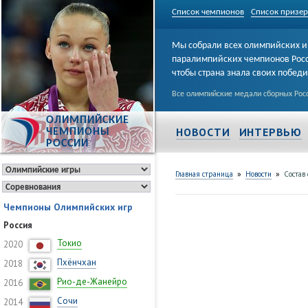
Список чемпионов
Список призе
Мы собрали всех олимпийских и
паралимпийских чемпионов Рос
чтобы страна знала своих побед
Все олимпийские медали сборных Росс
ОЛИМПИЙСКИЕ
НОВОСТИ
ИНТЕРВЬЮ
ЧЕМПИОНЫ
РОССИИ
»
»
Главная страница
Новости
Состав
Чемпионы Олимпийских игр
Россия
Токио
2020
Пхёнчхан
2018
Рио-де-Жанейро
2016
Сочи
2014