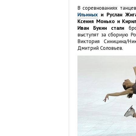
В соревнованиях танце
Ильиных
и Руслан Жиг
Ксения Монько и Кирил
Иван Букин стали
бро
выступят за сборную Ро
Виктория Синицина/Ни
Дмитрий Соловьев.