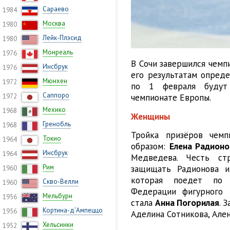
Сараево
1984
Москва
1980
Лейк-Плэсид
1980
Монреаль
1976
В Сочи завершился чемп
Инсбрук
1976
его результатам опреде
Мюнхен
1972
по 1 февраля будут
Саппоро
чемпионате Европы.
1972
Мехико
1968
Женщины
Гренобль
1968
Тройка призёров чемп
Токио
1964
образом:
Елена Радионо
Инсбрук
1964
Медведева. Честь ст
Рим
защищать Радионова и
1960
которая поедет по 
Скво-Велли
1960
Федерации фигурного 
Мельбурн
1956
стала
Анна Погорилая
. 
Кортина-д’Ампеццо
1956
Аделина Сотникова, Але
Хельсинки
1952